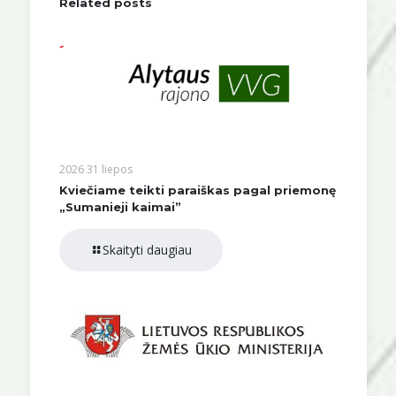
Related posts
2026 31 liepos
Kviečiame teikti paraiškas pagal priemonę
„Sumanieji kaimai”
Skaityti daugiau