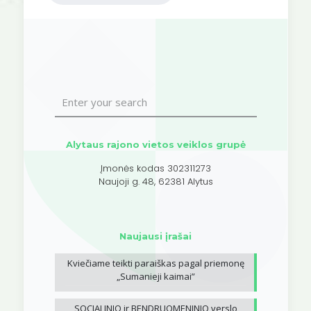
Alytaus rajono vietos veiklos grupė
Įmonės kodas 302311273
Naujoji g. 48, 62381 Alytus
Naujausi įrašai
Kviečiame teikti paraiškas pagal priemonę
„Sumanieji kaimai”
SOCIALINIO ir BENDRUOMENINIO verslo