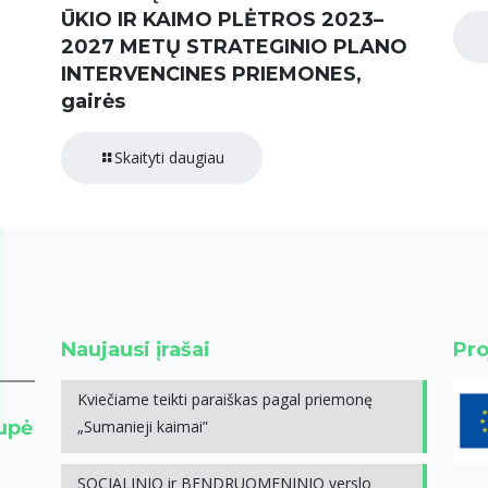
ŪKIO IR KAIMO PLĖTROS 2023–
2027 METŲ STRATEGINIO PLANO
INTERVENCINES PRIEMONES,
gairės
Skaityti daugiau
Naujausi įrašai
Pro
Kviečiame teikti paraiškas pagal priemonę
rupė
„Sumanieji kaimai”
SOCIALINIO ir BENDRUOMENINIO verslo