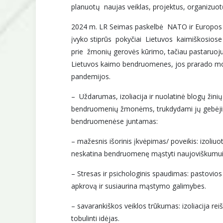
planuotų naujas veiklas, projektus, organizuotų
2024 m. LR Seimas paskelbė NATO ir Europos S
įvyko stiprūs pokyčiai Lietuvos kaimiškosiose
prie žmonių gerovės kūrimo, tačiau pastaruoju me
Lietuvos kaimo bendruomenes, jos prarado motyv
pandemijos.
– Uždarumas, izoliacija ir nuolatinė blogų žinių
bendruomenių žmonėms, trukdydami jų gebėjimui 
bendruomenėse juntamas:
– mažesnis išorinis įkvėpimas/ poveikis: izoliuo
neskatina bendruomenę mąstyti naujoviškumui 
– Stresas ir psichologinis spaudimas: pastovio
apkrovą ir susiaurina mąstymo galimybes.
– savarankiškos veiklos trūkumas: izoliacija reiš
tobulinti idėjas.