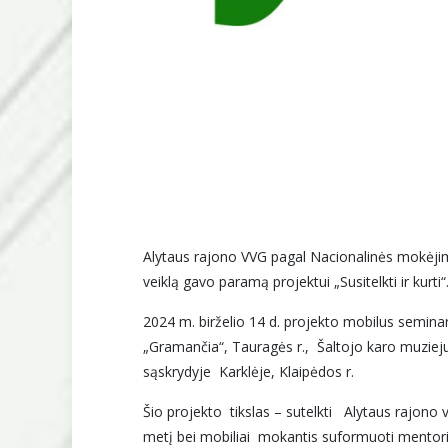
Alytaus rajono VVG pagal Nacionalinės mokėjim
veiklą gavo paramą projektui „Susitelkti ir kurti“
2024 m. birželio 14 d. projekto mobilus semina
„Gramančia“, Tauragės r., Šaltojo karo muziej
sąskrydyje Karklėje, Klaipėdos r.
Šio projekto tikslas – sutelkti Alytaus rajono
metį bei mobiliai mokantis suformuoti mentor