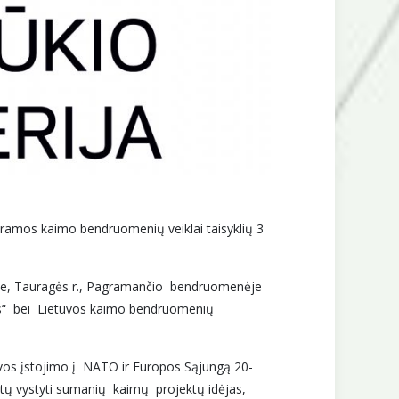
ramos kaimo bendruomenių veiklai taisyklių 3
iuose, Tauragės r., Pagramančio bendruomenėje
ias“ bei Lietuvos kaimo bendruomenių
uvos įstojimo į NATO ir Europos Sąjungą 20-
tų vystyti sumanių kaimų projektų idėjas,