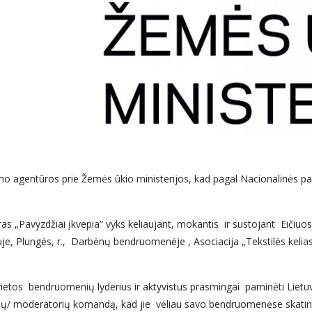
o agentūros prie Žemės ūkio ministerijos, kad pagal Nacionalinės pa
.
ras „Pavyzdžiai įkvepia“ vyks keliaujant, mokantis ir sustojant Eič
uje, Plungės, r., Darbėnų bendruomenėje , Asociacija „Tekstilės kel
 vietos bendruomenių lyderius ir aktyvistus prasmingai paminėti Liet
ių/ moderatorių komandą, kad jie vėliau savo bendruomenėse skatin