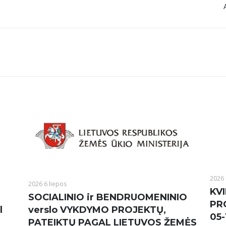
A
2026 
2026 6 liepos
KVI
SOCIALINIO ir BENDRUOMENINIO
PR
l
verslo VYKDYMO PROJEKTŲ,
05-
PATEIKTŲ PAGAL LIETUVOS ŽEMĖS