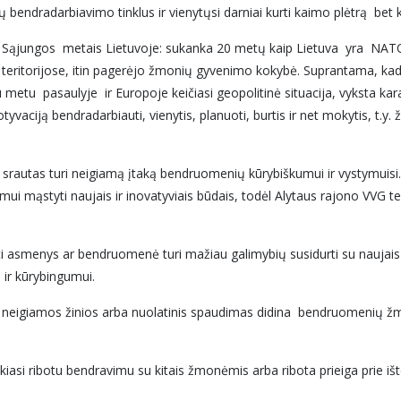
 bendradarbiavimo tinklus ir vienytųsi darniai kurti kaimo plėtrą bet
ąjungos metais Lietuvoje: sukanka 20 metų kaip Lietuva yra NATO i
 teritorijose, itin pagerėjo žmonių gyvenimo kokybė. Suprantama, ka
tu pasaulyje ir Europoje keičiasi geopolitinė situacija, vyksta karai,
aciją bendradarbiauti, vienytis, planuoti, burtis ir net mokytis, t.y
 srautas turi neigiamą įtaką bendruomenių kūrybiškumui ir vystymuisi. 
mąstyti naujais ir inovatyviais būdais, todėl Alytaus rajono VVG ter
ti asmenys ar bendruomenė turi mažiau galimybių susidurti su naujais i
ir kūrybingumui.
s neigiamos žinios arba nuolatinis spaudimas didina bendruomenių žmon
kiasi ribotu bendravimu su kitais žmonėmis arba ribota prieiga prie ište