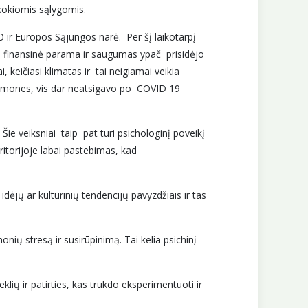
 kokiomis sąlygomis.
r Europos Sąjungos narė. Per šį laikotarpį
d finansinė parama ir saugumas ypač prisidėjo
 keičiasi klimatas ir tai neigiamai veikia
. žmones, vis dar neatsigavo po COVID 19
Šie veiksniai taip pat turi psichologinį poveikį
itorijoje labai pastebimas, kad
dėjų ar kultūrinių tendencijų pavyzdžiais ir tas
ių stresą ir susirūpinimą. Tai kelia psichinį
klių ir patirties, kas trukdo eksperimentuoti ir