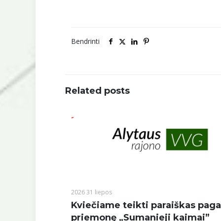
Bendrinti
Related posts
2026 31 liepos
Kviečiame teikti paraiškas paga
priemonę „Sumanieji kaimai”