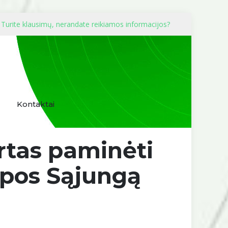
Turite klausimų, nerandate reikiamos informacijos?
Kontaktai
kirtas paminėti
opos Sąjungą