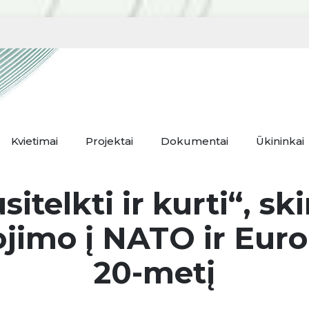
Kvietimai
Projektai
Dokumentai
Ūkininkai
itelkti ir kurti“, s
tojimo į NATO ir Eur
20-metį