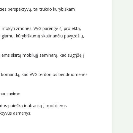
ities perspektyvų, tai trukdo kūrybiškam
bei mokyti žmones. VVG parengė šį projektą,
eigiamų, kūrybiškumą skatinančių pavyzdžių,
iems skirtą mobilųjį seminarą, kad sugrįžę į
rių komandą, kad VVG teritorijos bendruomenės
finansavimo.
os paiešką ir atranką į mobiliems
aktyvūs asmenys.