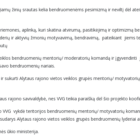
neigiamų žinių srautas kelia bendruomenėms pesimizmą ir neviltį dėl ate
priemones, aplinką, kuri skatina atvirumą, pasitikėjimą ir optimizmą 
derių ir aktyvių žmonių motyvavimą, bendravimą, pateikiant jiems t
autų
 veiklos bendruomenių mentorių/ moderatorių komandą ir įgyvendinti j
savo bendruomenių nariais.
t ir sukurti Alytaus rajono vietos veiklos grupės mentorių/ motyvato
ytaus rajono savivaldybė, nes VVG teikia paraišką dėl šio projekto koo
 VVG vykdė teritorijos bendruomenių mentorių/ motyvatorių komand
darys Alytaus rajono vietos veiklos grupės bendruomenių lyderiai 
ės ūkio ministerija.