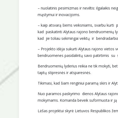
– nuolatinis pesimizmas ir neviltis: ilgalaikis 
mąstymui ir inovacijoms.
– kaip atsvarą šiems veiksniams, svarbu kurti 
kad paskatinti Alytaus rajono bendruomenių ly
kad jie toliau sėkmingai veiktų ir bendradarbi
– Projekto idėja sukurti Alytaus rajono vietos
bendruomenes pasidalintų savo patirtimis su 
Bendruomenių lyderius reikia ne tik mokyti, be
taptų stipresnės ir atsparesnės.
Tikimasi, kad šiam renginiui paramą skirs ir Al
Nuo paramos paskyrimo dienos Alytaus rajono
mokymams. Komanda beveik suformuota ir ją su
Lėšas projektui skyrė Lietuvos Respublikos žem