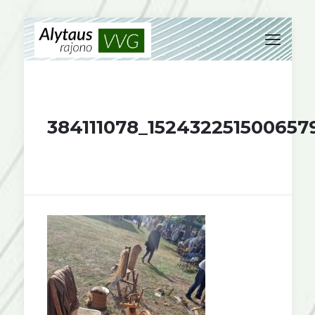
384111078_15243225150065