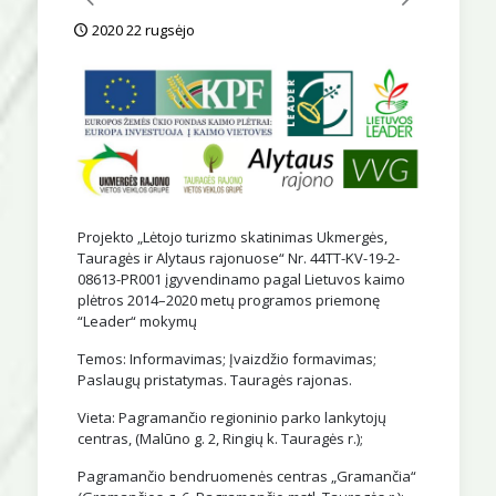
2020 22 rugsėjo
Projekto „Lėtojo turizmo skatinimas Ukmergės,
Tauragės ir Alytaus rajonuose“ Nr. 44TT-KV-19-2-
08613-PR001 įgyvendinamo pagal Lietuvos kaimo
plėtros 2014–2020 metų programos priemonę
“Leader“ mokymų
Temos: Informavimas; Įvaizdžio formavimas;
Paslaugų pristatymas. Tauragės rajonas.
Vieta: Pagramančio regioninio parko lankytojų
centras, (Malūno g. 2, Ringių k. Tauragės r.);
Pagramančio bendruomenės centras „Gramančia“