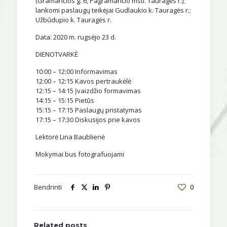
(Gramančios g. 6, Pagramančio mstl. Tauragės r.);
lankomi paslaugų teikėjai Gudlaukio k. Tauragės r.;
Užbūdupio k. Tauragės r.
Data: 2020 m. rugsėjo 23 d.
DIENOTVARKĖ
10:00 – 12:00 Informavimas
12:00 – 12:15 Kavos pertraukėlė
12:15 – 14:15 Įvaizdžio formavimas
14:15 – 15:15 Pietūs
15:15 – 17:15 Paslaugų pristatymas
17:15 – 17:30 Diskusijos prie kavos
Lektorė Lina Baublienė
Mokymai bus fotografuojami
Bendrinti
0
Related posts