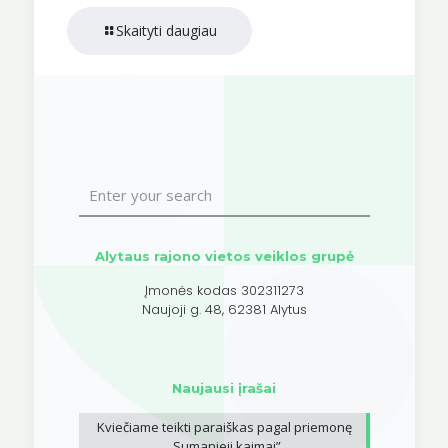
Skaityti daugiau
Alytaus rajono vietos veiklos grupė
Įmonės kodas 302311273
Naujoji g. 48, 62381 Alytus
Naujausi įrašai
Kviečiame teikti paraiškas pagal priemonę
„Sumanieji kaimai”