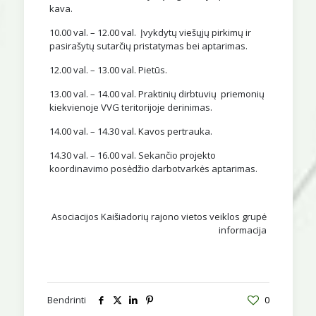
kava.
10.00 val. – 12.00 val. Įvykdytų viešųjų pirkimų ir
pasirašytų sutarčių pristatymas bei aptarimas.
12.00 val. – 13.00 val. Pietūs.
13.00 val. – 14.00 val. Praktinių dirbtuvių priemonių
kiekvienoje VVG teritorijoje derinimas.
14.00 val. – 14.30 val. Kavos pertrauka.
14.30 val. – 16.00 val. Sekančio projekto
koordinavimo posėdžio darbotvarkės aptarimas.
Asociacijos Kaišiadorių rajono vietos veiklos grupė
informacija
Bendrinti
0