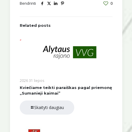
Bendrinti
0
Related posts
2026 31 liepos
Kviečiame teikti paraiškas pagal priemonę
„Sumanieji kaimai”
Skaityti daugiau