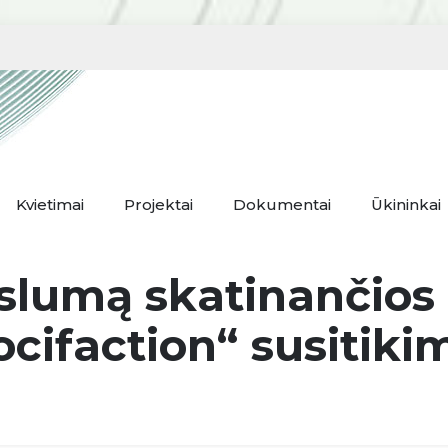
Kvietimai
Projektai
Dokumentai
Ūkininkai
erslumą skatinančios
ocifaction“ susitiki