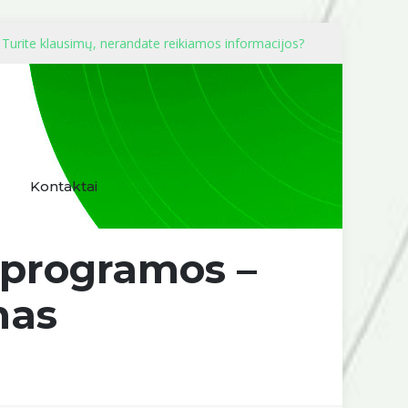
Turite klausimų, nerandate reikiamos informacijos?
Kontaktai
 programos –
mas