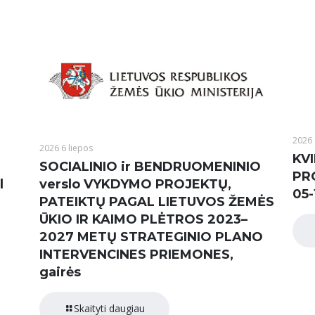
2026 
2026 6 liepos
KVI
SOCIALINIO ir BENDRUOMENINIO
PR
l
verslo VYKDYMO PROJEKTŲ,
05-
PATEIKTŲ PAGAL LIETUVOS ŽEMĖS
ŪKIO IR KAIMO PLĖTROS 2023–
2027 METŲ STRATEGINIO PLANO
INTERVENCINES PRIEMONES,
gairės
Skaityti daugiau