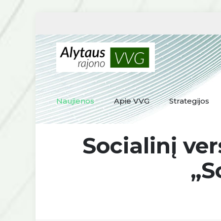
Naujienos
Apie VVG
Strategijos
Socialinį v
„S