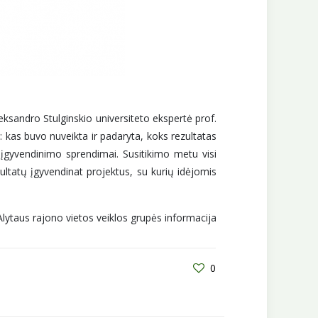
eksandro Stulginskio universiteto ekspertė prof.
s: kas buvo nuveikta ir padaryta, koks rezultatas
ų įgyvendinimo sprendimai. Susitikimo metu visi
zultatų įgyvendinat projektus, su kurių idėjomis
Alytaus rajono vietos veiklos grupės informacija
0