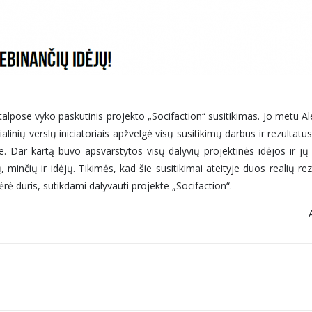
lpose vyko paskutinis projekto „Socifaction“ susitikimas. Jo metu Al
linių verslų iniciatoriais apžvelgė visų susitikimų darbus ir rezultatu
je. Dar kartą buvo apsvarstytos visų dalyvių projektinės idėjos ir j
, minčių ir idėjų. Tikimės, kad šie susitikimai ateityje duos realių re
ėrė duris, sutikdami dalyvauti projekte „Socifaction“.