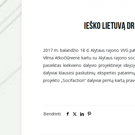
2017 m. balandžio 18 d. Alytaus rajono VVG pata
Vilma Atkočiūnienė kartu su Alytaus rajono socia
pasiektas kiekvieno dalyvio projektinėje idėjo
dalyviai klausėsi paskutinių ekspertės patarimų
projekto „Socifaction“ dalyviai pirmą kartą prav
Bendrinti