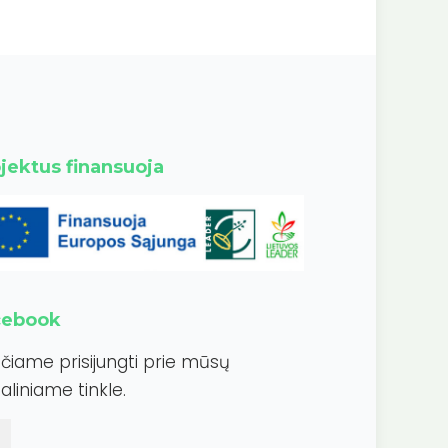
jektus finansuoja
cebook
ečiame prisijungti prie mūsų
aliniame tinkle.