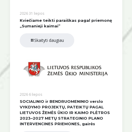
2026 31 liepos
Kviečiame teikti paraiškas pagal priemonę
„Sumanieji kaimai”
Skaityti daugiau
2026 6 liepos
SOCIALINIO ir BENDRUOMENINIO verslo
VYKDYMO PROJEKTŲ, PATEIKTŲ PAGAL
LIETUVOS ŽEMĖS ŪKIO IR KAIMO PLĖTROS
2023–2027 METŲ STRATEGINIO PLANO
INTERVENCINES PRIEMONES, gairės