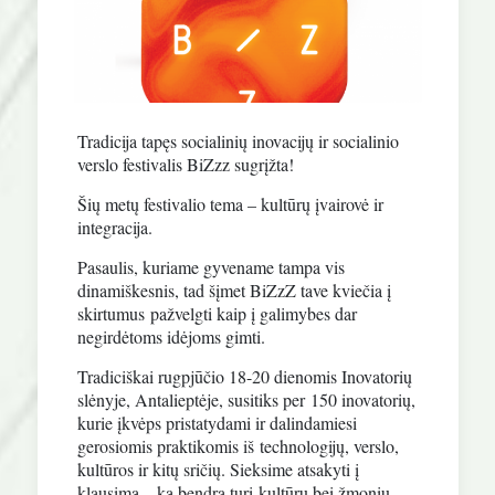
Tradicija tapęs socialinių inovacijų ir socialinio
verslo festivalis BiZzz sugrįžta!
Šių metų festivalio tema – kultūrų įvairovė ir
integracija.
Pasaulis, kuriame gyvename tampa vis
dinamiškesnis, tad šįmet BiZzZ tave kviečia į
skirtumus
pažvelgti kaip į galimybes dar
negirdėtoms idėjoms gimti.
Tradiciškai rugpjūčio 18-20 dienomis Inovatorių
slėnyje, Antalieptėje, susitiks per
150 inovatorių,
kurie įkvėps pristatydami ir dalindamiesi
gerosiomis praktikomis iš
technologijų, verslo,
kultūros ir kitų sričių. Sieksime atsakyti į
klausimą – ką bendra turi
kultūrų bei žmonių