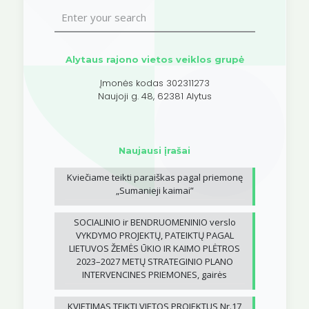
Alytaus rajono vietos veiklos grupė
Įmonės kodas 302311273
Naujoji g. 48, 62381 Alytus
Naujausi įrašai
Kviečiame teikti paraiškas pagal priemonę
„Sumanieji kaimai”
SOCIALINIO ir BENDRUOMENINIO verslo
VYKDYMO PROJEKTŲ, PATEIKTŲ PAGAL
LIETUVOS ŽEMĖS ŪKIO IR KAIMO PLĖTROS
2023–2027 METŲ STRATEGINIO PLANO
INTERVENCINES PRIEMONES, gairės
KVIETIMAS TEIKTI VIETOS PROJEKTUS Nr.17