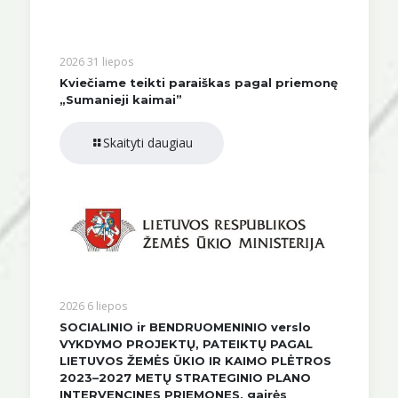
2026 31 liepos
Kviečiame teikti paraiškas pagal priemonę
„Sumanieji kaimai”
Skaityti daugiau
2026 6 liepos
SOCIALINIO ir BENDRUOMENINIO verslo
VYKDYMO PROJEKTŲ, PATEIKTŲ PAGAL
LIETUVOS ŽEMĖS ŪKIO IR KAIMO PLĖTROS
2023–2027 METŲ STRATEGINIO PLANO
INTERVENCINES PRIEMONES, gairės