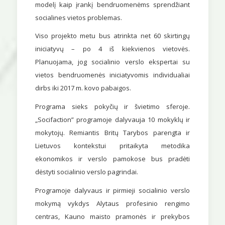
modelį kaip įrankį bendruomenėms sprendžiant
socialines vietos problemas.
Viso projekto metu bus atrinkta net 60 skirtingų
iniciatyvų – po 4 iš kiekvienos vietovės.
Planuojama, jog socialinio verslo ekspertai su
vietos bendruomenės iniciatyvomis individualiai
dirbs iki 2017 m. kovo pabaigos.
Programa sieks pokyčių ir švietimo sferoje.
„Socifaction” programoje dalyvauja 10 mokyklų ir
mokytojų. Remiantis Britų Tarybos parengta ir
Lietuvos kontekstui pritaikyta metodika
ekonomikos ir verslo pamokose bus pradėti
dėstyti socialinio verslo pagrindai.
Programoje dalyvaus ir pirmieji socialinio verslo
mokymą vykdys Alytaus profesinio rengimo
centras, Kauno maisto pramonės ir prekybos