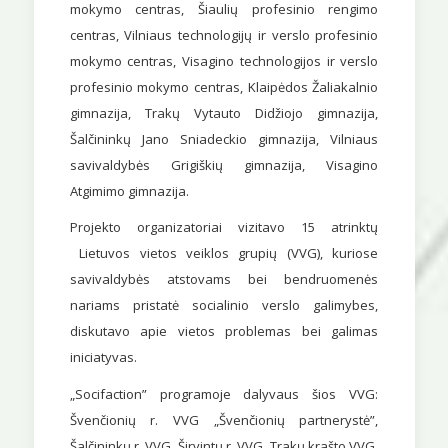
mokymo centras, Šiaulių profesinio rengimo
centras, Vilniaus technologijų ir verslo profesinio
mokymo centras, Visagino technologijos ir verslo
profesinio mokymo centras, Klaipėdos Žaliakalnio
gimnazija, Trakų Vytauto Didžiojo gimnazija,
Šalčininkų Jano Sniadeckio gimnazija, Vilniaus
savivaldybės Grigiškių gimnazija, Visagino
Atgimimo gimnazija.
Projekto organizatoriai vizitavo 15 atrinktų
Lietuvos vietos veiklos grupių (VVG), kuriose
savivaldybės atstovams bei bendruomenės
nariams pristatė socialinio verslo galimybes,
diskutavo apie vietos problemas bei galimas
iniciatyvas.
„Socifaction” programoje dalyvaus šios VVG:
Švenčionių r. VVG „Švenčionių partnerystė”,
Šalčininkų r. VVG, Širvintų r. VVG, Trakų krašto VVG,