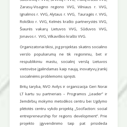
Zarasų-Visagino regiono VVG, Vilniaus r. VVG,
Ignalinos r. VVG, Alytaus r. VVG, Tauragės r. VVG,
Rokiškio r. VVG, Kelmės krašto partnerystės VVG,
Šiaurės vakarų Lietuvos VVG, Sūduvos VVG,
Jonavos r. VVG, Vilkaviškio krašto VVG.
Organizatoriai tikisi, jog projektas skatins socialino
verslo populiarumą ne tik regioniniu, bet ir
respublikiniu mastu, socialinį verslą Lietuvos
vietovėse įgalindamas kaip naują, inovatyvų įrankį
socialinėms problemoms spręsti.
Britų taryba, NVO Avilys ir organizacija Geri Norai
LT kartu su partneriais – Programos „Leader” ir
žemdirbių mokymo metodikos centru bei Ugdymo
plėtotės centru vykdo projektą „Socifaction: social
entrepreneurship for regions development”. Prie
projekto įgyvendinimo taip pat prisideda