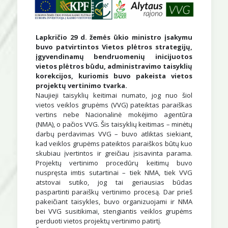
Lapkričio 29 d. žemės ūkio ministro įsakymu
buvo patvirtintos
Vietos plėtros strategijų,
įgyvendinamų bendruomenių inicijuotos
vietos plėtros būdu,
administravimo taisyklių
korekcijos, kuriomis buvo pakeista vietos
projektų vertinimo tvarka.
Naujieji taisyklių keitimai numato, jog nuo šiol
vietos veiklos grupėms (VVG) pateiktas paraiškas
vertins nebe Nacionalinė mokėjimo agentūra
(NMA), o pačios VVG. Šis taisyklių keitimas – minėtų
darbų perdavimas VVG – buvo atliktas siekiant,
kad veiklos grupėms pateiktos paraiškos būtų kuo
skubiau įvertintos ir greičiau įsisavinta parama.
Projektų vertinimo procedūrų keitimų buvo
nuspręsta imtis sutartinai – tiek NMA, tiek VVG
atstovai sutiko, jog tai geriausias būdas
paspartinti paraiškų vertinimo procesą. Dar prieš
pakeičiant taisykles, buvo organizuojami ir NMA
bei VVG susitikimai, stengiantis veiklos grupėms
perduoti vietos projektų vertinimo patirtį.