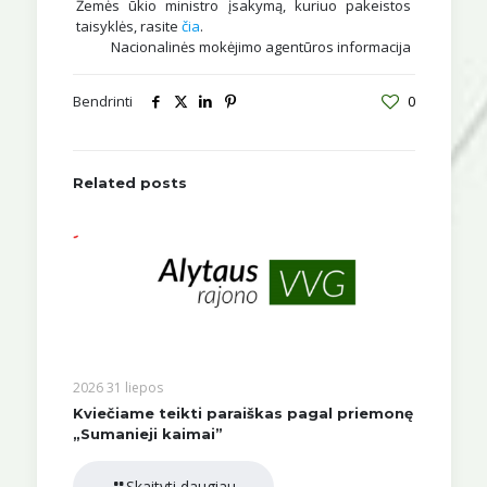
Žemės ūkio ministro įsakymą, kuriuo pakeistos
taisyklės, rasite
čia
.
Nacionalinės mokėjimo agentūros informacija
Bendrinti
0
Related posts
2026 31 liepos
Kviečiame teikti paraiškas pagal priemonę
„Sumanieji kaimai”
Skaityti daugiau