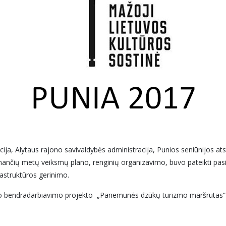
ija, Alytaus rajono savivaldybės administracija, Punios seniūnijos atsto
nančių metų veiksmų plano, renginių organizavimo, buvo pateikti pasi
rastruktūros gerinimo.
nio bendradarbiavimo projekto „Panemunės dzūkų turizmo maršrutas“ 