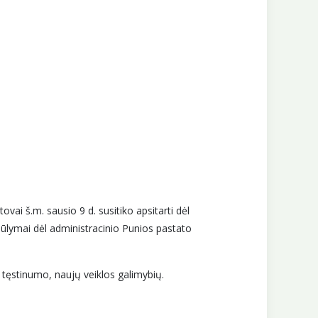
vai š.m. sausio 9 d. susitiko apsitarti dėl
ūlymai dėl administracinio Punios pastato
tęstinumo, naujų veiklos galimybių.