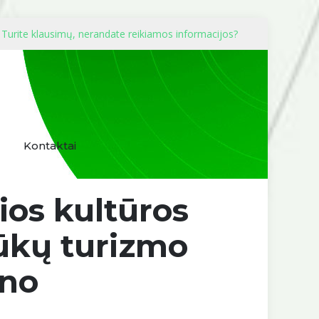
Turite klausimų, nerandate reikiamos informacijos?
Kontaktai
ios kultūros
ūkų turizmo
ano