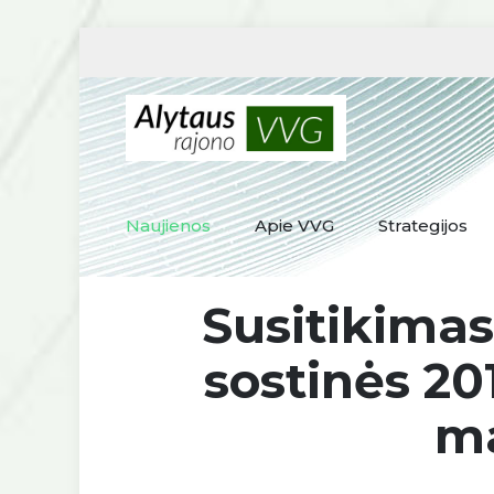
Naujienos
Apie VVG
Strategijos
Susitikimas
sostinės 2
ma