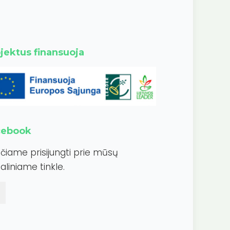
jektus finansuoja
cebook
ečiame prisijungti prie mūsų
aliniame tinkle.