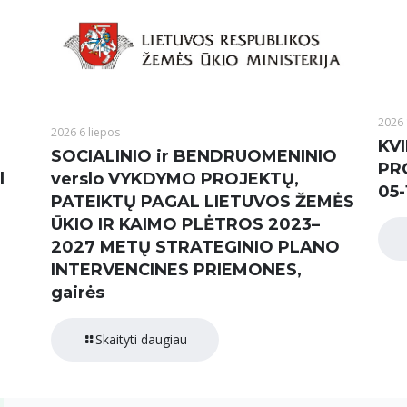
2026 
2026 6 liepos
KVI
SOCIALINIO ir BENDRUOMENINIO
PR
l
verslo VYKDYMO PROJEKTŲ,
05-
PATEIKTŲ PAGAL LIETUVOS ŽEMĖS
ŪKIO IR KAIMO PLĖTROS 2023–
2027 METŲ STRATEGINIO PLANO
INTERVENCINES PRIEMONES,
gairės
Skaityti daugiau