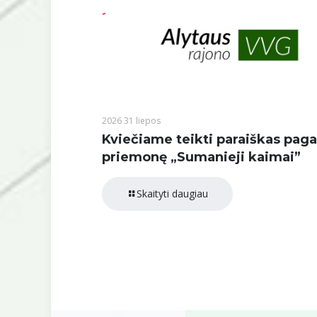
2026 31 liepos
Kviečiame teikti paraiškas paga
priemonę „Sumanieji kaimai”
Skaityti daugiau