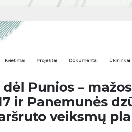
Kvietimai
Projektai
Dokumentai
Ūkininkai
 dėl Punios – mažos
017 ir Panemunės dz
ršruto veiksmų pl