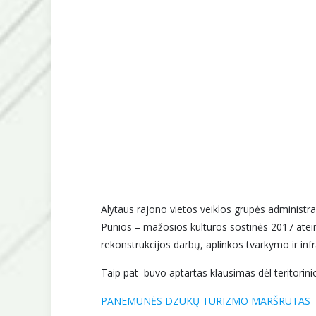
Alytaus rajono vietos veiklos grupės administrac
Punios – mažosios kultūros sostinės 2017 atei
rekonstrukcijos darbų, aplinkos tvarkymo ir inf
Taip pat buvo aptartas klausimas dėl teritori
PANEMUNĖS DZŪKŲ TURIZMO MARŠRUTAS