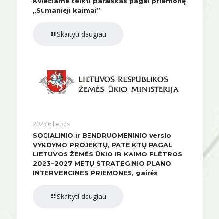
Kviečiame teikti paraiškas pagal priemonę
„Sumanieji kaimai”
Skaityti daugiau
2026 6 liepos
SOCIALINIO ir BENDRUOMENINIO verslo
VYKDYMO PROJEKTŲ, PATEIKTŲ PAGAL
LIETUVOS ŽEMĖS ŪKIO IR KAIMO PLĖTROS
2023–2027 METŲ STRATEGINIO PLANO
INTERVENCINES PRIEMONES, gairės
Skaityti daugiau