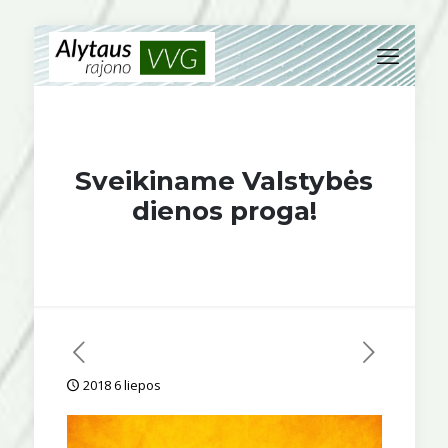
Sveikiname Valstybės
dienos proga!
2018 6 liepos