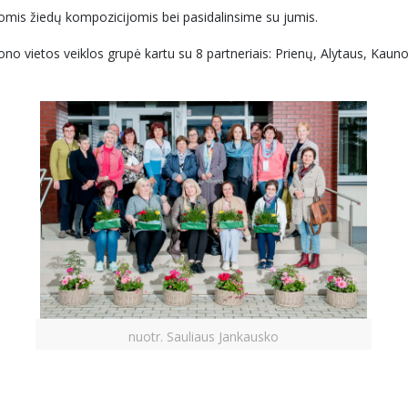
omis žiedų kompozicijomis bei pasidalinsime su jumis.
ono vietos veiklos grupė kartu su 8 partneriais: Prienų, Alytaus, Kauno,
nuotr. Sauliaus Jankausko