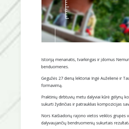
Istoriją menanatis, tvarkingas ir įdomus Nemuna
benduomenes.
Gegužės 27 dieną lektoriai Ingė Auželienė ir Tau
formavimą.
Praktinių dirbtuvių metu dalyviai kūrė gėlynų 
sukurti žydinčias ir patrauklias kompozicijas sa
Nors Kaišiadorių rajono vietos veiklos grupės v
dalyvaujančių bendruomenių sukurtais rezultata