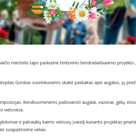
ičio miestelis tapo paskutine teritorinio bendradarbiavimo projekto „Ž
tvydas Gurskas susirinkusiems skaitė paskaitas apie augalus, jų prieži
kompozicijas. Bendruomenėms padovanoti augalai, vazonai, gėlių stovai
vo vietovėse.
ykdomas ir patrauklų kaimo vietovių įvaizdį kuriantis projektas priartė
is susipažinsime vėliau.