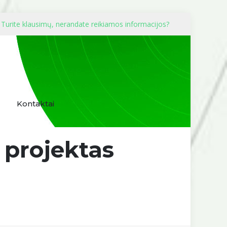
Turite klausimų, nerandate reikiamos informacijos?
Kontaktai
 projektas