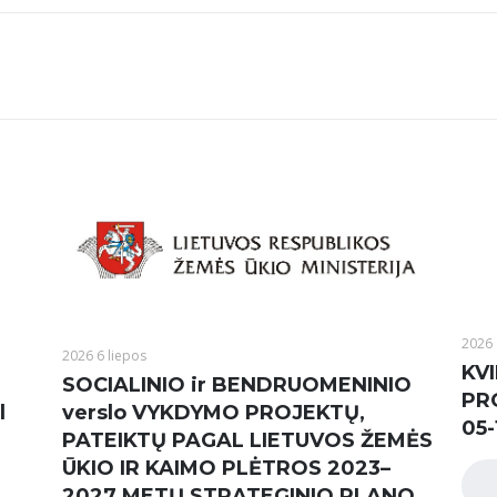
2026 
2026 6 liepos
KVI
SOCIALINIO ir BENDRUOMENINIO
PR
l
verslo VYKDYMO PROJEKTŲ,
05-
PATEIKTŲ PAGAL LIETUVOS ŽEMĖS
ŪKIO IR KAIMO PLĖTROS 2023–
2027 METŲ STRATEGINIO PLANO