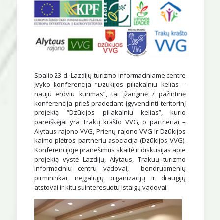
Spalio 23 d. Lazdijų turizmo informaciniame centre
įvyko konferencija “Dzūkijos piliakalniu kelias –
nauju erdviu kūrimas”, tai įžanginė / pažintinė
konferencija prieš pradedant įgyvendinti teritorinį
projektą “Dzūkijos piliakalniu kelias”, kurio
pareiškėjai yra Trakų krašto VVG, o partneriai –
Alytaus rajono VVG, Prienų rajono VVG ir Dzūkijos
kaimo plėtros partnerių asociacija (Dzūkijos VVG).
Konferencijoje pranešimus skaitė ir diskusijas apie
projektą vystė Lazdijų, Alytaus, Trakuų turizmo
informaciniu centru vadovai, bendruomenių
pirmininkai, neįgaliųjų organizacijų ir draugijų
atstovai ir kitu suinteresuotu istaigų vadovai.