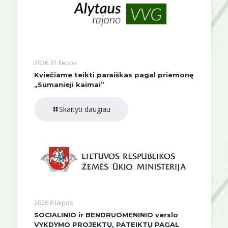
2026 31 liepos
Kviečiame teikti paraiškas pagal priemonę
„Sumanieji kaimai”
Skaityti daugiau
2026 6 liepos
SOCIALINIO ir BENDRUOMENINIO verslo
VYKDYMO PROJEKTŲ, PATEIKTŲ PAGAL