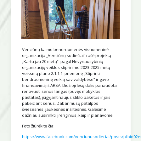
Venciūnų kaimo bendruomenės visuomeninė
organizacija „Venciūnų sodiečiai“ rašė projektą
„Kartu jau 20 metų“ pagal Nevyriausybinių
organizacijų veiklos stiprinimo 2023-2025 metų
veiksmų plano 2.1.1.1. priemonę „Stiprinti
bendruomeninę veiklą savivaldybėse“ ir gavo
finansavimą iš ARSA. Didžioji lėšų dalis panaudota
renovuoti senus langus (buvęs mokyklos
pastatas), įsigyjant naujus stiklo paketus ir jais
pakeičiant senus. Dabar mūsų patalpos
šviesesnės, jaukesnės ir šiltesnės. Galėsime
dažniau susirinkti į renginius, kaip ir planavome.
Foto žiūrėkite čia:
https://www.facebook.com/venciunusodieciai/posts/pfb