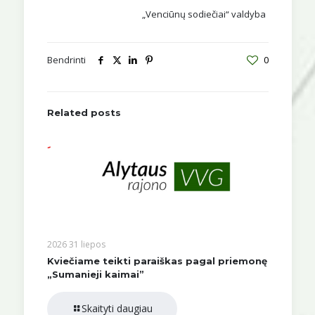
„Venciūnų sodiečiai“ valdyba
Bendrinti
0
Related posts
2026 31 liepos
Kviečiame teikti paraiškas pagal priemonę
„Sumanieji kaimai”
Skaityti daugiau