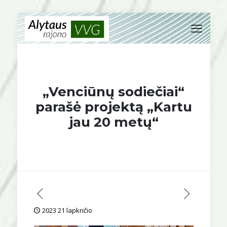
„Venciūnų sodiečiai“
parašė projektą „Kartu
jau 20 metų“
2023 21 lapkričio