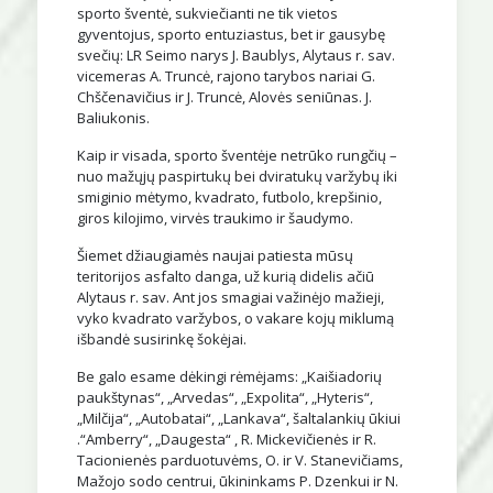
sporto šventė, sukviečianti ne tik vietos
gyventojus, sporto entuziastus, bet ir gausybę
svečių: LR Seimo narys J. Baublys, Alytaus r. sav.
vicemeras A. Truncė, rajono tarybos nariai G.
Chščenavičius ir J. Truncė, Alovės seniūnas. J.
Baliukonis.
Kaip ir visada, sporto šventėje netrūko rungčių –
nuo mažųjų paspirtukų bei dviratukų varžybų iki
smiginio mėtymo, kvadrato, futbolo, krepšinio,
giros kilojimo, virvės traukimo ir šaudymo.
Šiemet džiaugiamės naujai patiesta mūsų
teritorijos asfalto danga, už kurią didelis ačiū
Alytaus r. sav. Ant jos smagiai važinėjo mažieji,
vyko kvadrato varžybos, o vakare kojų miklumą
išbandė susirinkę šokėjai.
Be galo esame dėkingi rėmėjams: „Kaišiadorių
paukštynas“, „Arvedas“, „Expolita“, „Hyteris“,
„Milčija“, „Autobatai“, „Lankava“, šaltalankių ūkiui
.“Amberry“, „Daugesta“ , R. Mickevičienės ir R.
Tacionienės parduotuvėms, O. ir V. Stanevičiams,
Mažojo sodo centrui, ūkininkams P. Dzenkui ir N.