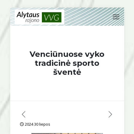
Venciūnuose vyko
tradicinė sporto
šventė
2024 30 liepos