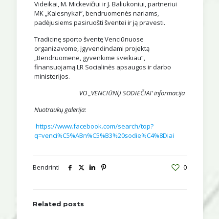
Videikai, M. Mickevičiui ir J. Baliukoniui, partneriui
MK „Kalesnykai“, bendruomenės nariams,
padėjusiems pasiruošti šventei ir ją pravesti.
Tradicinę sporto šventę Venciūnuose
organizavome, įgyvendindami projektą
„Bendruomene, gyvenkime sveikiau“,
finansuojamą LR Socialinės apsaugos ir darbo
ministerijos.
VO „VENCIŪNŲ SODIEČIAI‘ informacija
Nuotraukų galerija:
https://www.facebook.com/search/top?
q=venci%C5%ABn%C5%B3%20sodie%C4%8Diai
Bendrinti
0
Related posts