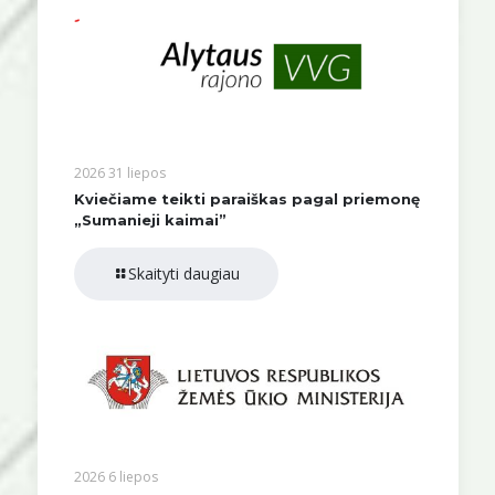
2026 31 liepos
Kviečiame teikti paraiškas pagal priemonę
„Sumanieji kaimai”
Skaityti daugiau
2026 6 liepos