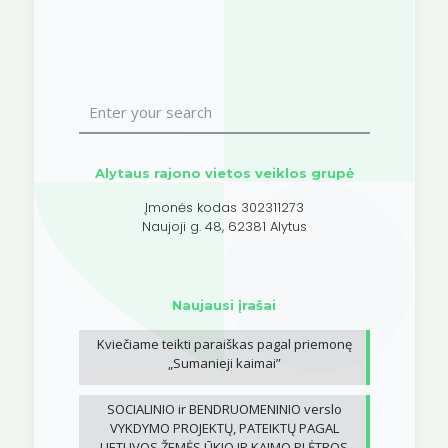
Alytaus rajono vietos veiklos grupė
Įmonės kodas 302311273
Naujoji g. 48, 62381 Alytus
Naujausi įrašai
Kviečiame teikti paraiškas pagal priemonę
„Sumanieji kaimai”
SOCIALINIO ir BENDRUOMENINIO verslo
VYKDYMO PROJEKTŲ, PATEIKTŲ PAGAL
LIETUVOS ŽEMĖS ŪKIO IR KAIMO PLĖTROS