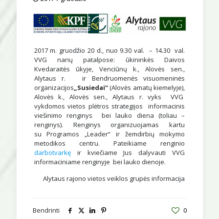
2017 m. gruodžio 20 d., nuo 9.30 val. – 14.30 val.
VVG narių patalpose: ūkininkės Daivos
Kvedaraitės ūkyje, Venciūnų k., Alovės sen.,
Alytaus r. ir Bendruomenės visuomeninės
organizacijos
„Susiedai“
(Alovės amatų kiemelyje),
Alovės k., Alovės sen., Alytaus r. vyks VVG
vykdomos vietos plėtros strategijos informacinis
viešinimo renginys bei lauko diena (toliau –
renginys). Renginys organizuojamas kartu
su Programos „Leader“ ir žemdirbių mokymo
metodikos centru. Pateikiame renginio
darbotvarkę
ir kviečiame Jus dalyvauti VVG
informaciniame renginyje bei lauko dienoje.
Alytaus rajono vietos veiklos grupės informacija
Bendrinti
0