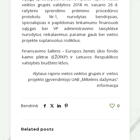
veiklos grupės valdybos 2018 m. vasario 26 d.
rašytinio sprendimo priėmimo procedūros
protokolu Nr.1, nurodytas bendrąsias,
specialiąsias ir papildomas tinkamumo finansuoti
sąlygas bei VP administravimo taisyklėse
nurodytus reikalavimus paramai gauti bei vietos
projekte suplanuotus rodiklius.
Finansavimo šaltinis – Europos žemės ūkio fondo
kaimo plėtrai (EŽŪFKP) ir Lietuvos Respublikos
valstybės biudžeto lėšos.
Alytaus rajono vietos veiklos grupės ir vietos
projekto įgyvendintojo UAB „Miltelinis dažymas“
informacija
Bendrinti
0
Related posts