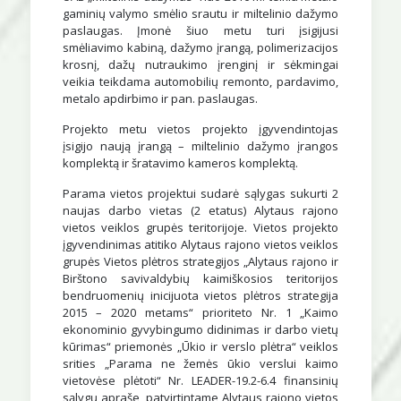
gaminių valymo smėlio srautu ir miltelinio dažymo
paslaugas. Įmonė šiuo metu turi įsigijusi
smėliavimo kabiną, dažymo įrangą, polimerizacijos
krosnį, dažų nutraukimo įrenginį ir sėkmingai
veikia teikdama automobilių remonto, pardavimo,
metalo apdirbimo ir pan. paslaugas.
Projekto metu vietos projekto įgyvendintojas
įsigijo naują įrangą – miltelinio dažymo įrangos
komplektą ir šratavimo kameros komplektą.
Parama vietos projektui sudarė sąlygas sukurti 2
naujas darbo vietas (2 etatus) Alytaus rajono
vietos veiklos grupės teritorijoje. Vietos projekto
įgyvendinimas atitiko Alytaus rajono vietos veiklos
grupės Vietos plėtros strategijos „Alytaus rajono ir
Birštono savivaldybių kaimiškosios teritorijos
bendruomenių inicijuota vietos plėtros strategija
2015 – 2020 metams“ prioriteto Nr. 1 „Kaimo
ekonominio gyvybingumo didinimas ir darbo vietų
kūrimas“ priemonės „Ūkio ir verslo plėtra“ veiklos
srities „Parama ne žemės ūkio verslui kaimo
vietovėse plėtoti“ Nr. LEADER-19.2-6.4 finansinių
sąlygų apraše, patvirtintame Alytaus rajono vietos