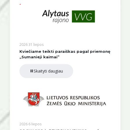
2026 31 liepos
Kviečiame teikti paraiškas pagal priemonę
„Sumanieji kaimai”
Skaityti daugiau
2026 6 liepos