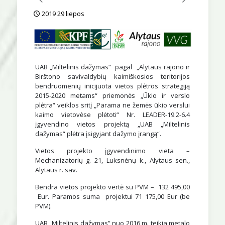
2019 29 liepos
UAB „Miltelinis dažymas“ pagal „Alytaus rajono ir
Birštono savivaldybių kaimiškosios teritorijos
bendruomenių inicijuota vietos plėtros strategiją
2015-2020 metams“ priemonės „Ūkio ir verslo
plėtra“ veiklos sritį „Parama ne žemės ūkio verslui
kaimo vietovėse plėtoti“ Nr. LEADER-19.2-6.4
įgyvendino vietos projektą „UAB „Miltelinis
dažymas“ plėtra įsigyjant dažymo įrangą“.
Vietos projekto įgyvendinimo vieta –
Mechanizatorių g. 21, Luksnėnų k., Alytaus sen.,
Alytaus r. sav.
Bendra vietos projekto vertė su PVM – 132 495,00
Eur. Paramos suma projektui 71 175,00 Eur (be
PVM).
UAB „Miltelinis dažymas” nuo 2016 m. teikia metalo