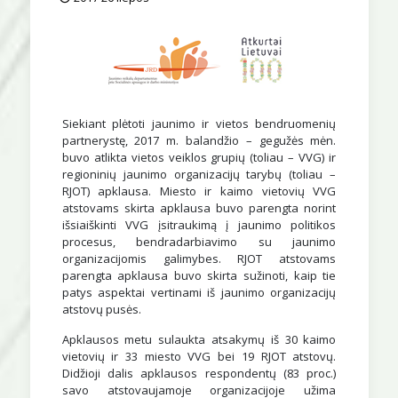
Siekiant plėtoti jaunimo ir vietos bendruomenių
partnerystę, 2017 m. balandžio – gegužės mėn.
buvo atlikta vietos veiklos grupių (toliau – VVG) ir
regioninių jaunimo organizacijų tarybų (toliau –
RJOT) apklausa. Miesto ir kaimo vietovių VVG
atstovams skirta apklausa buvo parengta norint
išsiaiškinti VVG įsitraukimą į jaunimo politikos
procesus, bendradarbiavimo su jaunimo
organizacijomis galimybes. RJOT atstovams
parengta apklausa buvo skirta sužinoti, kaip tie
patys aspektai vertinami iš jaunimo organizacijų
atstovų pusės.
Apklausos metu sulaukta atsakymų iš 30 kaimo
vietovių ir 33 miesto VVG bei 19 RJOT atstovų.
Didžioji dalis apklausos respondentų (83 proc.)
savo atstovaujamoje organizacijoje užima