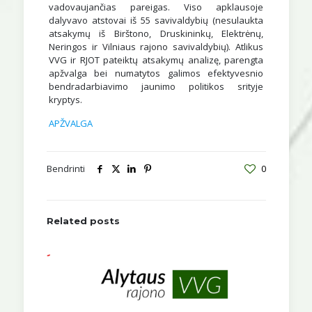
vadovaujančias pareigas. Viso apklausoje
dalyvavo atstovai iš 55 savivaldybių (nesulaukta
atsakymų iš Birštono, Druskininkų, Elektrėnų,
Neringos ir Vilniaus rajono savivaldybių). Atlikus
VVG ir RJOT pateiktų atsakymų analizę, parengta
apžvalga bei numatytos galimos efektyvesnio
bendradarbiavimo jaunimo politikos srityje
kryptys.
APŽVALGA
Bendrinti
0
Related posts