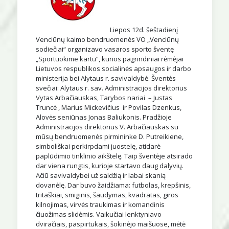
Liepos 12d. šeštadienį
Venciūnų kaimo bendruomenės VO „Venciūnų
sodiečiai“ organizavo vasaros sporto šventę
„Sportuokime kartu“, kurios pagrindiniai rėmėjai
Lietuvos respublikos socialinės apsaugos ir darbo
ministerija bei Alytaus r. savivaldybė. Šventės
svečiai: Alytaus r. sav. Administracijos direktorius
Vytas Arbačiauskas, Tarybos nariai – Justas
Truncė , Marius Mickevičius ir Povilas Dzenkus,
Alovės seniūnas Jonas Baliukonis. Pradžioje
Administracijos direktorius V. Arbačiauskas su
mūsų bendruomenės pirmininke D. Putreikiene,
simboliškai perkirpdami juostelę, atidarė
paplūdimio tinklinio aikštelę. Taip šventėje atsirado
dar viena rungtis, kurioje startavo daug dalyvių.
Ačiū savivaldybei už saldžią ir labai skanią
dovanėlę. Dar buvo žaidžiama: futbolas, krepšinis,
tritaškiai, smiginis, šaudymas, kvadratas, giros
kilnojimas, virvės traukimas ir komandinis
čiuožimas slidėmis. Vaikučiai lenktyniavo
dviračiais, paspirtukais, šokinėjo maišuose, mėtė