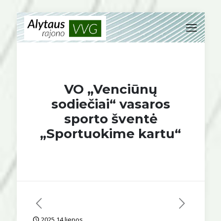
VO „Venciūnų
sodiečiai“ vasaros
sporto šventė
„Sportuokime kartu“
2025 14 liepos