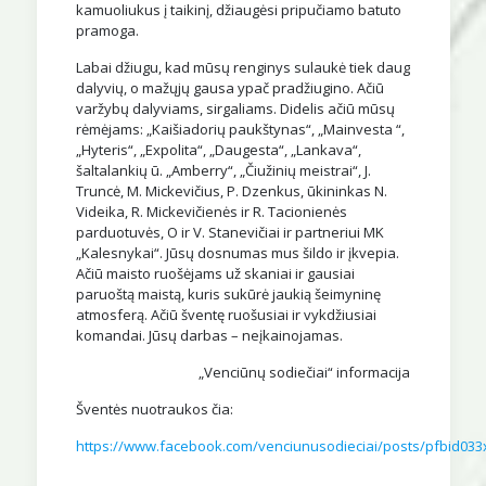
kamuoliukus į taikinį, džiaugėsi pripučiamo batuto
pramoga.
Labai džiugu, kad mūsų renginys sulaukė tiek daug
dalyvių, o mažųjų gausa ypač pradžiugino. Ačiū
varžybų dalyviams, sirgaliams. Didelis ačiū mūsų
rėmėjams: „Kaišiadorių paukštynas“, „Mainvesta “,
„Hyteris“, „Expolita“, „Daugesta“, „Lankava“,
šaltalankių ū. „Amberry“, „Čiužinių meistrai“, J.
Truncė, M. Mickevičius, P. Dzenkus, ūkininkas N.
Videika, R. Mickevičienės ir R. Tacionienės
parduotuvės, O ir V. Stanevičiai ir partneriui MK
„Kalesnykai“. Jūsų dosnumas mus šildo ir įkvepia.
Ačiū maisto ruošėjams už skaniai ir gausiai
paruoštą maistą, kuris sukūrė jaukią šeimyninę
atmosferą. Ačiū šventę ruošusiai ir vykdžiusiai
komandai. Jūsų darbas – neįkainojamas.
„Venciūnų sodiečiai“ informacija
Šventės nuotraukos čia:
https://www.facebook.com/venciunusodieciai/posts/pfbid0