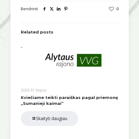
Bendrinti
0
Related posts
2026 31 liepos
Kviečiame teikti paraiškas pagal priemonę
„Sumanieji kaimai”
Skaityti daugiau