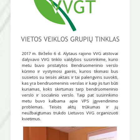
2017 m. Birželio 6 d. Alytaus rajono VVG atstovai
dalyvavo VVG tinklo valdybos susirinkime, kurio
metu buvo pristatytos Bendruomeninio verslo
kūrimo ir vystymosi gairės, kurios tikimasi bus
susietos su teisės aktais ir tai palengvins suvokti,
kas yra bendruomeninis verslas ir kaip jis turi būti
kuriamas, koks skirtumas tarp bendruomeninio
verslo ir socialinio verslo. Taip pat susirinkimo
metu buvo kalbama apie VPS įgyvendinimo
problemas. Teisės aktų trūkumas ir jų
neužbaigtumas trukdo Lietuvos VVG organizuoti
kvietimus.