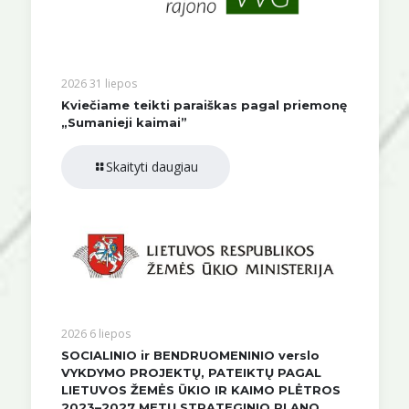
2026 31 liepos
Kviečiame teikti paraiškas pagal priemonę
„Sumanieji kaimai”
Skaityti daugiau
2026 6 liepos
SOCIALINIO ir BENDRUOMENINIO verslo
VYKDYMO PROJEKTŲ, PATEIKTŲ PAGAL
LIETUVOS ŽEMĖS ŪKIO IR KAIMO PLĖTROS
2023–2027 METŲ STRATEGINIO PLANO