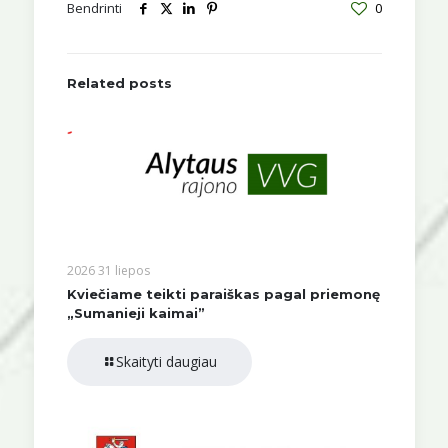
Bendrinti
0
Related posts
2026 31 liepos
Kviečiame teikti paraiškas pagal priemonę
„Sumanieji kaimai”
Skaityti daugiau