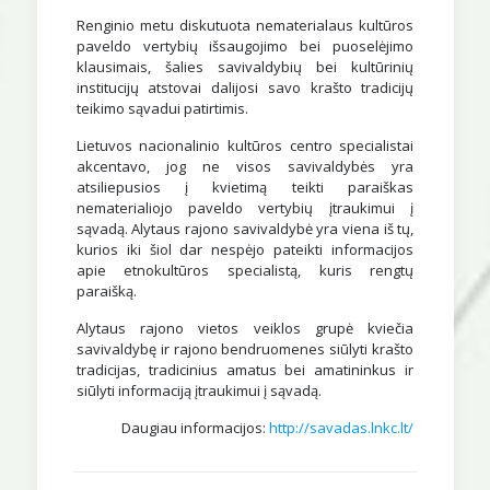
Renginio metu diskutuota nematerialaus kultūros
paveldo vertybių išsaugojimo bei puoselėjimo
klausimais, šalies savivaldybių bei kultūrinių
institucijų atstovai dalijosi savo krašto tradicijų
teikimo sąvadui patirtimis.
Lietuvos nacionalinio kultūros centro specialistai
akcentavo, jog ne visos savivaldybės yra
atsiliepusios į kvietimą teikti paraiškas
nematerialiojo paveldo vertybių įtraukimui į
sąvadą. Alytaus rajono savivaldybė yra viena iš tų,
kurios iki šiol dar nespėjo pateikti informacijos
apie etnokultūros specialistą, kuris rengtų
paraišką.
Alytaus rajono vietos veiklos grupė kviečia
savivaldybę ir rajono bendruomenes siūlyti krašto
tradicijas, tradicinius amatus bei amatininkus ir
siūlyti informaciją įtraukimui į sąvadą.
Daugiau informacijos:
http://savadas.lnkc.lt/