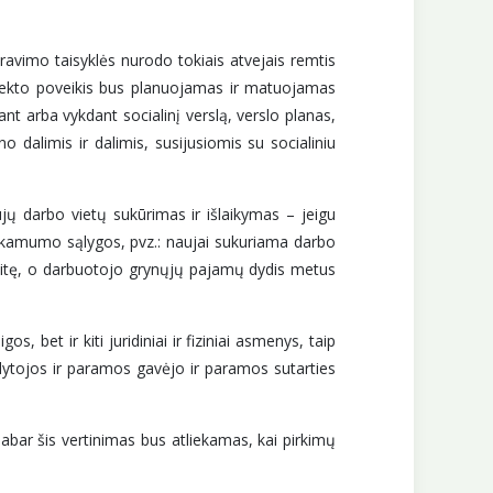
travimo taisyklės nurodo tokiais atvejais remtis
rojekto poveikis bus planuojamas ir matuojamas
ant arba vykdant socialinį verslą, verslo planas,
o dalimis ir dalimis, susijusiomis su socialiniu
ų darbo vietų sukūrimas ir išlaikymas – jeigu
inkamumo sąlygos, pvz.: naujai sukuriama darbo
savaitę, o darbuotojo grynųjų pajamų dydis metus
, bet ir kiti juridiniai ir fiziniai asmenys, taip
ykdytojos ir paramos gavėjo ir paramos sutarties
abar šis vertinimas bus atliekamas, kai pirkimų