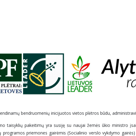
vendinamų bendruomenių inicijuotos vietos plėtros būdu, administravi
imo taisyklių pakeitimų yra susiję su naujai žemės ūkio ministro įs
programos priemones gairėmis (Socialinio verslo vykdymo gairės) b