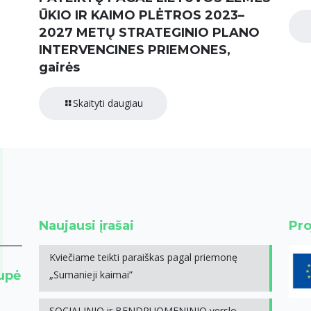
ŪKIO IR KAIMO PLĖTROS 2023–
2027 METŲ STRATEGINIO PLANO
INTERVENCINES PRIEMONES,
gairės
Skaityti daugiau
Naujausi įrašai
Pro
Kviečiame teikti paraiškas pagal priemonę
rupė
„Sumanieji kaimai”
SOCIALINIO ir BENDRUOMENINIO verslo