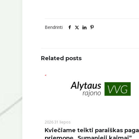
Bendrinti
Related posts
2026 31 liepos
Kviečiame teikti paraiškas paga
priemonę „Sumanieji kaimai”