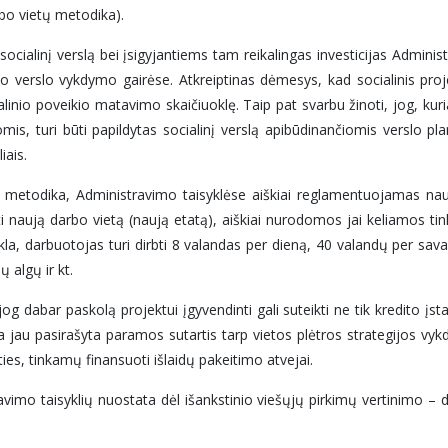
bo vietų metodika).
ocialinį verslą bei įsigyjantiems tam reikalingas investicijas Adminis
linio verslo vykdymo gairėse. Atkreiptinas dėmesys, kad socialinis p
linio poveikio matavimo skaičiuoklę. Taip pat svarbu žinoti, jog, kuri
mis, turi būti papildytas socialinį verslą apibūdinančiomis verslo plan
iais.
 metodika, Administravimo taisyklėse aiškiai reglamentuojamas nauj
 naują darbo vietą (naują etatą), aiškiai nurodomos jai keliamos t
 veikla, darbuotojas turi dirbti 8 valandas per dieną, 40 valandų per 
 algų ir kt.
 dabar paskolą projektui įgyvendinti gali suteikti ne tik kredito įstaigos
ma jau pasirašyta paramos sutartis tarp vietos plėtros strategijos v
ies, tinkamų finansuoti išlaidų pakeitimo atvejai.
vimo taisyklių nuostata dėl išankstinio viešųjų pirkimų vertinimo – d