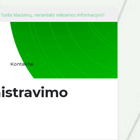
Turite klausimų, nerandate reikiamos informacijos?
Kontaktai
nistravimo