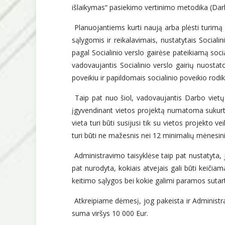
išlaikymas“ pasiekimo vertinimo metodika (Dar
Planuojantiems kurti naują arba plėsti turimą s
sąlygomis ir reikalavimais, nustatytais Socia
pagal Socialinio verslo gairėse pateikiamą socia
vadovaujantis Socialinio verslo gairių nuostato
poveikiu ir papildomais socialinio poveikio rodikl
Taip pat nuo šiol, vadovaujantis Darbo vietų
įgyvendinant vietos projektą numatoma sukurti
vieta turi būti susijusi tik su vietos projekto
turi būti ne mažesnis nei 12 minimalių mėnesinių
Administravimo taisyklėse taip pat nustatyta, jog
pat nurodyta, kokiais atvejais gali būti keičia
keitimo sąlygos bei kokie galimi paramos sutart
Atkreipiame dėmesį, jog pakeista ir Administra
suma viršys 10 000 Eur.