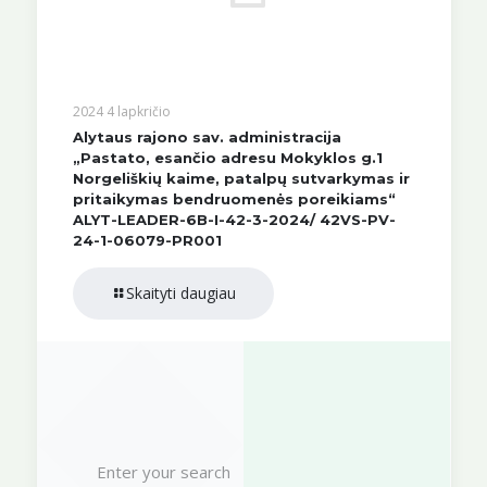
2024 4 lapkričio
Alytaus rajono sav. administracija
„Pastato, esančio adresu Mokyklos g.1
Norgeliškių kaime, patalpų sutvarkymas ir
pritaikymas bendruomenės poreikiams“
ALYT-LEADER-6B-I-42-3-2024/ 42VS-PV-
24-1-06079-PR001
Skaityti daugiau