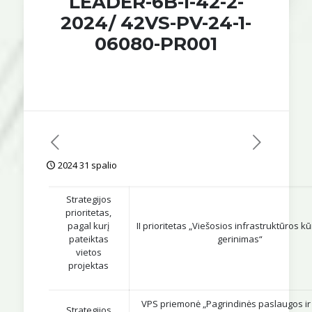
LEADER-6B-I-42-2-
2024/ 42VS-PV-24-1-
06080-PR001
2024 31 spalio
Strategijos
prioritetas,
pagal kurį
II prioritetas „Viešosios infrastruktūros kū
pateiktas
gerinimas“
vietos
projektas
VPS priemonė „Pagrindinės paslaugos ir
Strategijos