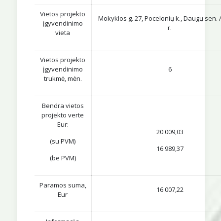
Vietos projekto
Mokyklos g. 27, Pocelonių k., Daugų sen. 
įgyvendinimo
r.
vieta
Vietos projekto
įgyvendinimo
6
trukmė, mėn.
Bendra vietos
projekto verte
Eur:
20 009,03
(su PVM)
16 989,37
(be PVM)
Paramos suma,
16 007,22
Eur