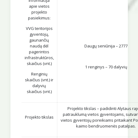
Informacija
apie vietos
projekto
pasiekimus:
VVG teritorijos
gyventojų,
gaunančių
naudą dėl
Daugų seniūnija – 2777
pagerintos
infrastruktūros,
skaičius (vnt.)
1 renginys – 70 dalyvių
Renginių
skaičius (vnt.) ir
dalyvių
skaičius (vnt.)
Projekto tikslas – padidinti Alytaus ra
patrauklumą vietos gyventojams, sutvark
Projekto tikslas
vietos gyventojų poreikiams pritaikant P
kaimo bendruomenės patalpas.