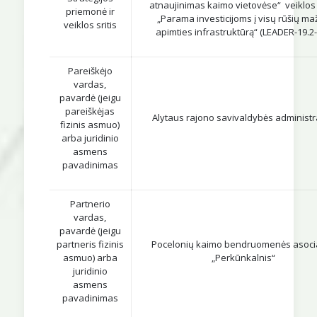
atnaujinimas kaimo vietovėse“ veiklos s
priemonė ir
„Parama investicijoms į visų rūšių ma
veiklos sritis
apimties infrastruktūrą“ (LEADER-19.2-
Pareiškėjo
vardas,
pavardė (jeigu
pareiškėjas
Alytaus rajono savivaldybės administr
fizinis asmuo)
arba juridinio
asmens
pavadinimas
Partnerio
vardas,
pavardė (jeigu
partneris fizinis
Pocelonių kaimo bendruomenės asocia
asmuo) arba
„Perkūnkalnis“
juridinio
asmens
pavadinimas