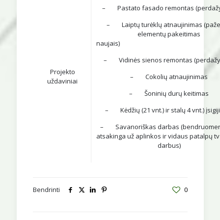
– Pastato fasado remontas (perdaž
– Laiptų turėklų atnaujinimas (paže
elementų pakeitimas
naujai
– Vidinės sienos remontas (perdaž
Projekto
– Cokolių atnaujinimas
uždaviniai
– Šoninių durų keitimas
– Kėdžių (21 vnt.) ir stalų 4 vnt.) įsigi
– Savanoriškas darbas (bendruomen
atsakinga už aplinkos ir vidaus patalpų 
darbus)
Bendrinti
0