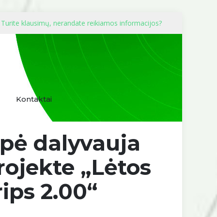
Turite klausimų, nerandate reikiamos informacijos?
Kontaktai
upė dalyvauja
rojekte „Lėtos
rips 2.00“