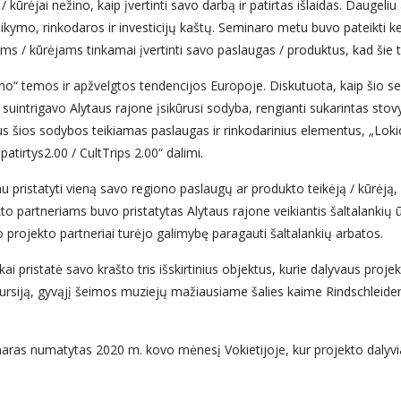
ūrėjai nežino, kaip įvertinti savo darbą ir patirtas išlaidas. Daugeliu at
aikymo, rinkodaros ir investicijų kaštų. Seminaro metu buvo pateikti k
ms / kūrėjams tinkamai įvertinti savo paslaugas / produktus, kad šie ta
mo“ temos ir apžvelgtos tendencijos Europoje. Diskutuota, kaip šio s
 suintrigavo Alytaus rajone įsikūrusi sodyba, rengianti sukarintas sto
vus šios sodybos teikiamas paslaugas ir rinkodarinius elementus, „Loki
tirtys2.00 / CultTrips 2.00“ dalimi.
pristatyti vieną savo regiono paslaugų ar produkto teikėją / kūrėją, ku
o partneriams buvo pristatytas Alytaus rajone veikiantis šaltalankių 
 projekto partneriai turėjo galimybę paragauti šaltalankių arbatos.
ristatė savo krašto tris išskirtinius objektus, kurie dalyvaus projekte
ursiją, gyvąjį šeimos muziejų mažiausiame šalies kaime Rindschleiden 
ras numatytas 2020 m. kovo mėnesį Vokietijoje, kur projekto dalyvia