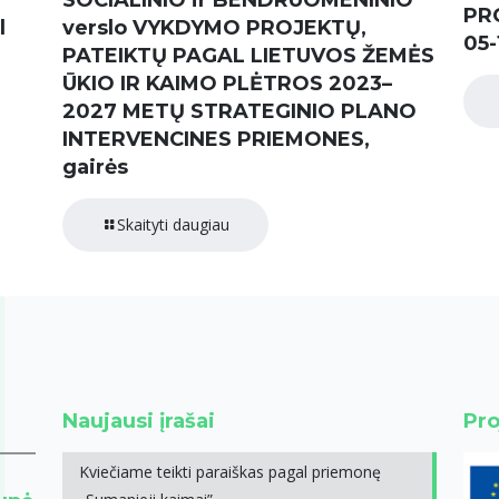
SOCIALINIO ir BENDRUOMENINIO
PR
l
verslo VYKDYMO PROJEKTŲ,
05-
PATEIKTŲ PAGAL LIETUVOS ŽEMĖS
ŪKIO IR KAIMO PLĖTROS 2023–
2027 METŲ STRATEGINIO PLANO
INTERVENCINES PRIEMONES,
gairės
Skaityti daugiau
Naujausi įrašai
Pro
Kviečiame teikti paraiškas pagal priemonę