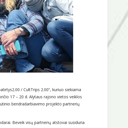
tirtys2.00 / CultTrips 2.00“, kuriuo siekiama
ričio 17 – 20 d. Alytaus rajono vietos veiklos
autinio bendradarbiavimo projekto partnerių
arai. Beveik visų partnerių atstovai susiduria