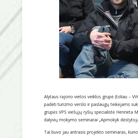
Alytaus rajono vietos veiklos grupė (toliau – V
padėti turizmo verslo ir paslaugų teikėjams suku
grupės VPS viešųjų ryšių specialistė Henrieta 
dalyvių mokymo seminarai „Apmokyk dėstytoją /
Tai buvo jau antrasis projekto seminaras, kuri