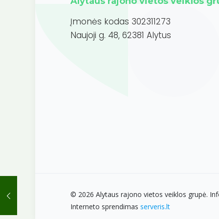
Alytaus rajono vietos veiklos g
Įmonės kodas 302311273
Naujoji g. 48, 62381 Alytus
© 2026 Alytaus rajono vietos veiklos grupė. Inf
Interneto sprendimas
serveris.lt