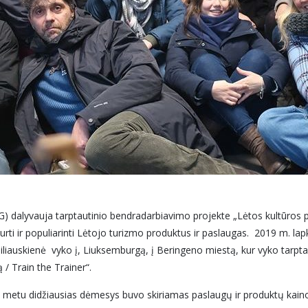
VG) dalyvauja tarptautinio bendradarbiavimo projekte „Lėtos kultūros pa
rti ir populiarinti Lėtojo turizmo produktus ir paslaugas. 2019 m. lapk
Miliauskienė vyko į, Liuksemburgą, į Beringeno miestą, kur vyko tarpt
 Train the Trainer“.
o metu didžiausias dėmesys buvo skiriamas paslaugų ir produktų kainod