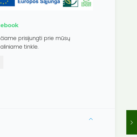
cebook
ečiame prisijungti prie mūsų
aliniame tinkle.