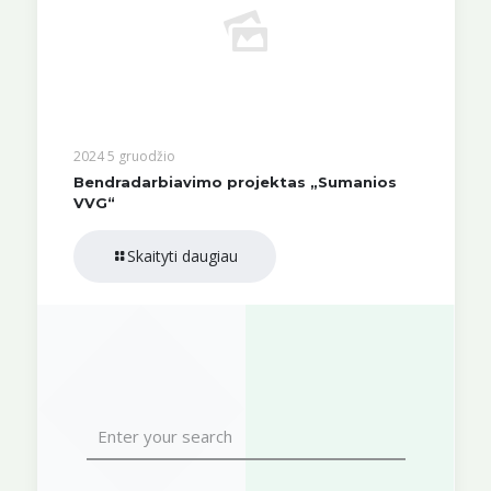
2024 5 gruodžio
Bendradarbiavimo projektas „Sumanios
VVG“
Skaityti daugiau