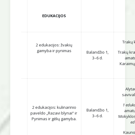
EDUKACIJOS
Trakų 
2 edukacijos: žvakių
gamyba ir pynimas
Balandžio 1,
Trakų kra
3–6 d.
amatų
Karaimų 
Alyta
saviva
1 eduk
2 edukacijos: kulinarinio
Balandžio 1,
amatų
paveldo „Razavi blynai“ ir
3–6 d.
Mokyklos 
Pynimas ir gėlių gamyba.
ed
Kauno 