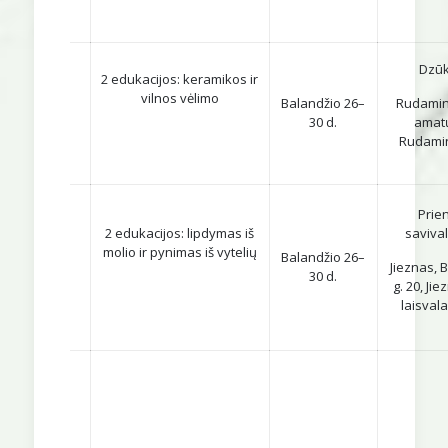
Dzūk
2 edukacijos: keramikos ir
vilnos vėlimo
Balandžio 26–
Rudamino
30 d.
amatų
Rudamina
Prie
2 edukacijos: lipdymas iš
saviva
molio ir pynimas iš vytelių
Balandžio 26–
Jieznas, 
30 d.
g. 20, Jie
laisvala