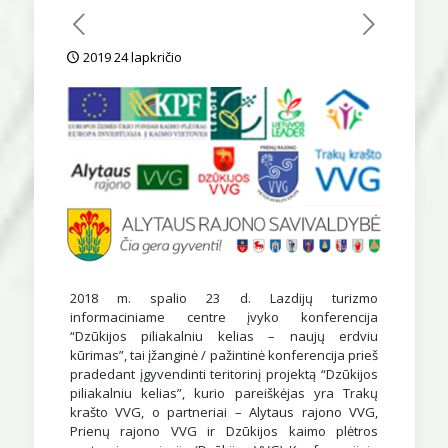
2019 24 lapkričio
2018 m. spalio 23 d. Lazdijų turizmo
informaciniame centre įvyko konferencija
“Dzūkijos piliakalniu kelias – naujų erdviu
kūrimas”, tai įžanginė / pažintinė konferencija prieš
pradedant įgyvendinti teritorinį projektą “Dzūkijos
piliakalniu kelias”, kurio pareiškėjas yra Trakų
krašto VVG, o partneriai – Alytaus rajono VVG,
Prienų rajono VVG ir Dzūkijos kaimo plėtros