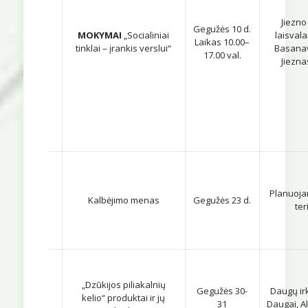
Jiezno
Gegužės 10 d.
MOKYMAI
„Socialiniai
laisvala
Laikas 10.00–
tinklai – įrankis verslui“
Basanavi
17.00 val.
Jiezna
Planuoja
Kalbėjimo menas
Gegužės 23 d.
ter
„Dzūkijos piliakalnių
Gegužės 30-
Daugų ir
kelio“ produktai ir jų
31
Daugai, A