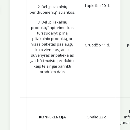
Lapkričio 20 d.
2. Dėl „piliakalnių
bendruomenių“ atrankos,
3. Dėl „piliakalnių
produktų“ aptarimo: kas
turi sudaryti pilną
piliakalnio produktą, ar
visas paketas paslaugų
Gruodžio 11 d.
P
kaip vienetas, ar tik
suvenyras ar patiekalas
gali būti maisto produktu,
kaip teisingai parinkti
produkto dalis
KONFERENCIJA
Spalio 23 d.
inf
Janas