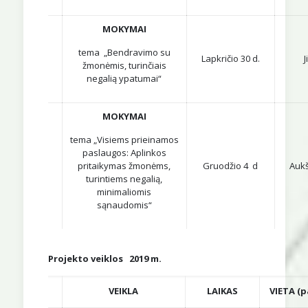
MOKYMAI
tema „Bendravimo su
Lapkričio 30 d.
J
žmonėmis, turinčiais
negalią ypatumai“
MOKYMAI
tema „Visiems prieinamos
paslaugos: Aplinkos
pritaikymas žmonėms,
Gruodžio 4 d
Aukš
turintiems negalią,
minimaliomis
sąnaudomis“
Projekto veiklos 2019 m.
VEIKLA
LAIKAS
VIETA (p