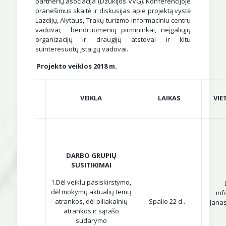
partnerių asociacija (Dzūkijos VVG). Konferencijoje
pranešimus skaitė ir diskusijas apie projektą vystė
Lazdijų, Alytaus, Trakų turizmo informaciniu centru
vadovai, bendruomenių pirmininkai, neįgaliųjų
organizacijų ir draugijų atstovai ir kitu
suinteresuotų įstaigų vadovai.
Projekto veiklos 2018 m.
VEIKLA
LAIKAS
VIE
DARBO GRUPIŲ
SUSITIKIMAI
1.Dėl veiklų pasiskirstymo,
dėl mokymų aktualių temų
inf
atrankos, dėl piliakalnių
Spalio 22 d..
Janas
atrankos ir sąrašo
sudarymo