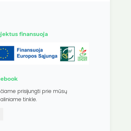
jektus finansuoja
cebook
ečiame prisijungti prie mūsų
aliniame tinkle.