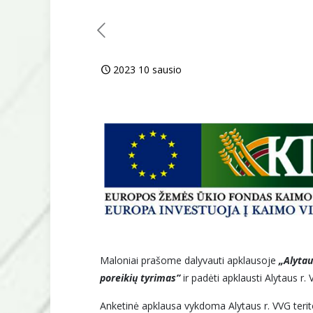
2023 10 sausio
M
aloniai prašome dalyvauti apklausoje
„Alytau
poreikių tyrimas”
ir padėti apklausti Alytaus r.
Anketinė apklausa vykdoma Alytaus r. VVG terit