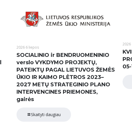
2026 
2026 6 liepos
KVI
SOCIALINIO ir BENDRUOMENINIO
PR
l
verslo VYKDYMO PROJEKTŲ,
05-
PATEIKTŲ PAGAL LIETUVOS ŽEMĖS
ŪKIO IR KAIMO PLĖTROS 2023–
2027 METŲ STRATEGINIO PLANO
INTERVENCINES PRIEMONES,
gairės
Skaityti daugiau