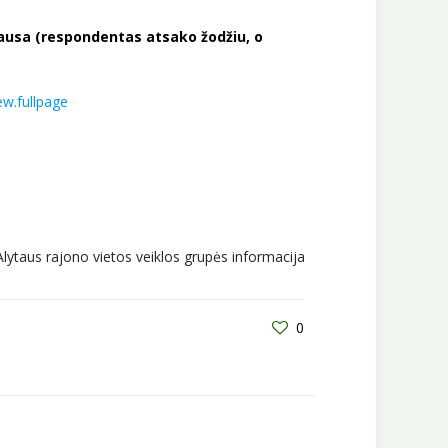
klausa (respondentas atsako žodžiu, o
ew.fullpage
Alytaus rajono vietos veiklos grupės informacija
0