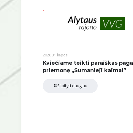
2026 31 liepos
Kviečiame teikti paraiškas paga
priemonę „Sumanieji kaimai”
Skaityti daugiau