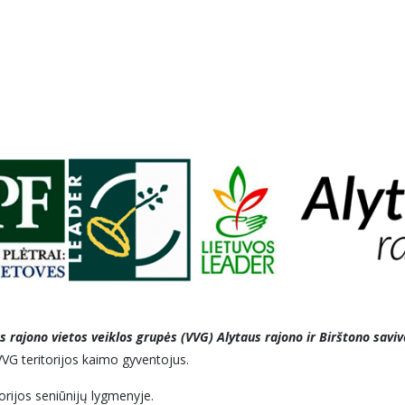
s rajono vietos veiklos grupės (VVG) Alytaus rajono ir Birštono savi
 VVG teritorijos kaimo gyventojus.
orijos seniūnijų lygmenyje.