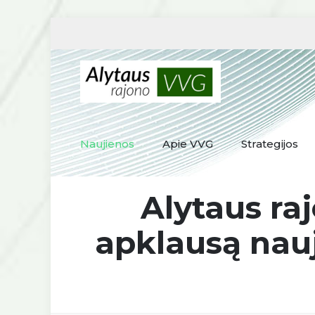
Naujienos
Apie VVG
Strategijos
Alytaus ra
apklausą nauja