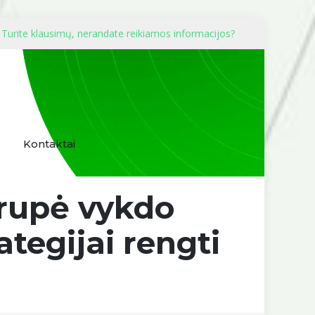
Turite klausimų, nerandate reikiamos informacijos?
Kontaktai
grupė vykdo
ategijai rengti