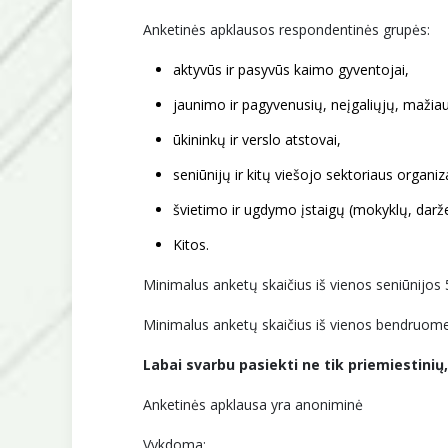
Anketinės apklausos respondentinės grupės:
aktyvūs ir pasyvūs kaimo gyventojai,
jaunimo ir pagyvenusių, neįgaliųjų, mažiau
ūkininkų ir verslo atstovai,
seniūnijų ir kitų viešojo sektoriaus organiza
švietimo ir ugdymo įstaigų (mokyklų, darželi
Kitos.
Minimalus anketų skaičius iš vienos seniūnijos 
Minimalus anketų skaičius iš vienos bendruome
Labai svarbu pasiekti ne tik priemiestinių
Anketinės apklausa yra anoniminė
Vykdoma: