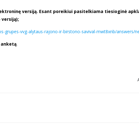
ektroninę versiją. Esant poreikiui pasitelkiama tiesioginė ap
versiją);
iklos-grupes-vvg-alytaus-rajono-ir-birstono-savival-mwt8xnb/answers/n
ą anketą
.