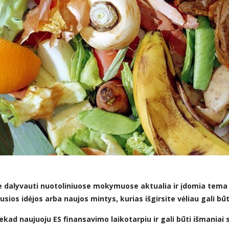
 dalyvauti nuotoliniuose mokymuose aktualia ir įdomia te
os idėjos arba naujos mintys, kurias išgirsite vėliau gali b
iekad naujuoju ES finansavimo laikotarpiu ir gali būti išmaniai