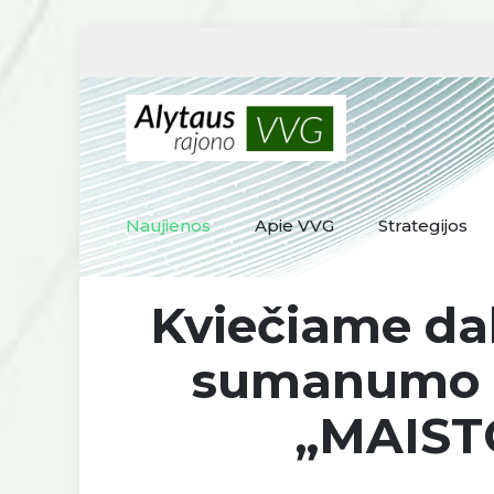
Naujienos
Apie VVG
Strategijos
Kviečiame dal
sumanumo l
„MAIST