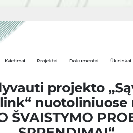
Kvietimai
Projektai
Dokumentai
Ūkininkai
yvauti projekto „Są
ink“ nuotoliniuos
O ŠVAISTYMO PR
SPRENDIMAI“