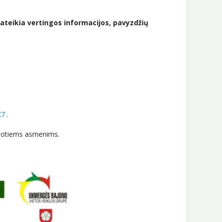
pateikia vertingos informacijos, pavyzdžių
X7
.
esuotiems asmenims.