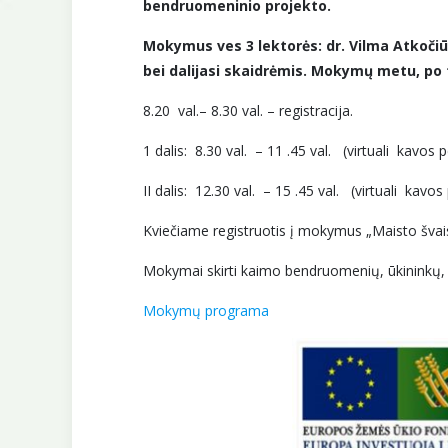
bendruomeninio projekto.
Mokymus ves 3 lektorės: dr. Vilma Atkočiūn
bei dalijasi skaidrėmis. Mokymų metu, po 
8.20 val.– 8.30 val. – registracija.
1 dalis: 8.30 val. – 11 .45 val. (virtuali kavos 
II dalis: 12.30 val. – 15 .45 val. (virtuali kavo
Kviečiame registruotis į mokymus „Maisto šva
Mokymai skirti kaimo bendruomenių, ūkininkų, s
Mokymų programa