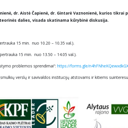
ienė, dr. Aistė Čapienė, dr. Gintarė Vaznonienė, kurios tikrai 
teorinės dalies, visada skatinama kūrybinė diskusija.
pertrauka 15 min. nuo 10.20 – 10.35 val.).
s pertrauka 15 min. nuo 13.50 – 14.05 val.).
istymo problemos sprendimai“:
https://forms.gle/n4hFNheKQewxdkG
mulkių verslų ir savivaldos institucijų atstovams ir kitiems suinter