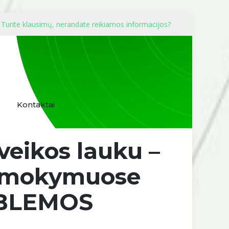
Turite klausimų, nerandate reikiamos informacijos?
Kontaktai
veikos lauku –
e mokymuose
OBLEMOS