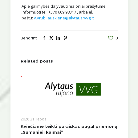
Apie galimybės dalyvauti maloniai prašytume
informuoti tel. +370 609 98317 , arba el.
paštu:
v.vrubliauskiene@alytausrvvg.lt
Bendrinti
0
Related posts
2026 31 liepos
Kviečiame teikti paraiškas pagal priemonę
„Sumanieji kaimai”