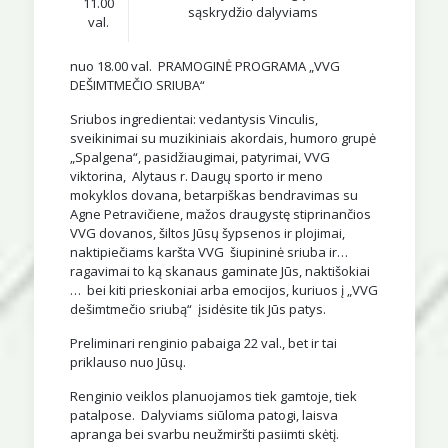
11.00
sąskrydžio dalyviams
val.
nuo 18.00 val. PRAMOGINĖ PROGRAMA „VVG
DEŠIMTMEČIO SRIUBA“
Sriubos ingredientai: vedantysis Vinculis,
sveikinimai su muzikiniais akordais, humoro grupė
„Spalgena“, pasidžiaugimai, patyrimai, VVG
viktorina, Alytaus r. Daugų sporto ir meno
mokyklos dovana, betarpiškas bendravimas su
Agne Petravičiene, mažos draugystę stiprinančios
VVG dovanos, šiltos Jūsų šypsenos ir plojimai,
naktipiečiams karšta VVG šiupininė sriuba ir…
ragavimai to ką skanaus gaminate Jūs, naktišokiai
… bei kiti prieskoniai arba emocijos, kuriuos į „VVG
dešimtmečio sriubą“ įsidėsite tik Jūs patys.
Preliminari renginio pabaiga 22 val., bet ir tai
priklauso nuo Jūsų.
Renginio veiklos planuojamos tiek gamtoje, tiek
patalpose. Dalyviams siūloma patogi, laisva
apranga bei svarbu neužmiršti pasiimti skėtį.