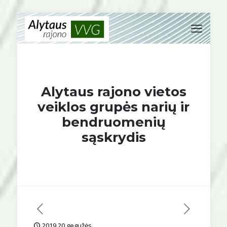
Alytaus rajono vietos
veiklos grupės narių ir
bendruomenių
sąskrydis
2019 20 gegužės