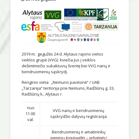
2019 m. gegužės 24 d. Alytaus rajono vietos
veiklos grupė (VVG) kviečia Jus į veiklos
dešimtmečio sukaktuvių šventę bei VVG narių ir
bendruomenių sąskrydį.
Renginio vieta: „Nemuno pavėsinė“ / UAB
„Tarzanija“ teritorija prie Nemuno, Radžiūnų g. 33,
Radžiūnų k., Alytaus r.
nuo
VVG narių ir bendruomenių
11.00
sąskrydžio dalyvių registracija
val.
Bendruomenių ir amatininkų
gaminių
krautuvėlės – arbatinės
/