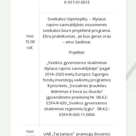
K-917-01-0013
Sveikatos rūpintojėlių – Alytaus
rajono savivaldybės visuomenės
sveikatos biuro projektinė programa.
nuo
Ebru praktikumas, jei bus geras oras
15.00
– etno žaidimai.
val.
Projektas:
„Sveikos gyvensenos skatinimas
Alytaus rajono savivaldybėje“ pagal
2014–2020 metų Europos Sąjungos
fondų investicijų veiksmų programos
8 prioriteto „Socialinės įtraukties
didinimas ir kova su skurdu“
įgyvendinimo priemonę Nr. 08.4.2-
ESFA-R-630 „Sveikos gyvensenos
skatinimas regioniniu lygiu“ . 08.4.2.-
ESFA-R-630-11-0004
nuo
UAB „Tarzanijos“ pramogų dovanos