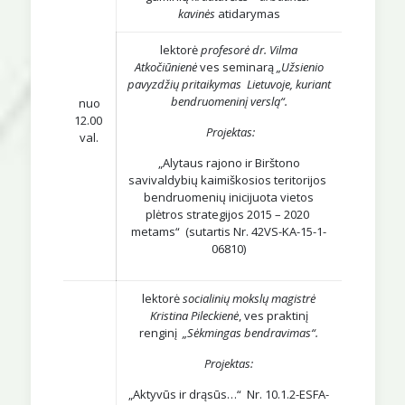
kavinės
atidarymas
lektorė
profesorė dr. Vilma
Atkočiūnienė
ves
seminarą
„Užsienio
pavyzdžių pritaikymas Lietuvoje, kuriant
bendruomeninį verslą“
.
nuo
12.00
Projektas:
val.
„Alytaus rajono ir Birštono
savivaldybių kaimiškosios teritorijos
bendruomenių inicijuota vietos
plėtros strategijos 2015 – 2020
metams“ (sutartis Nr. 42VS-KA-15-1-
06810)
lektorė
socialinių mokslų magistrė
Kristina Pileckienė
, ves praktinį
renginį
„Sėkmingas bendravimas“
.
Projektas:
„Aktyvūs ir drąsūs…“ Nr. 10.1.2-ESFA-