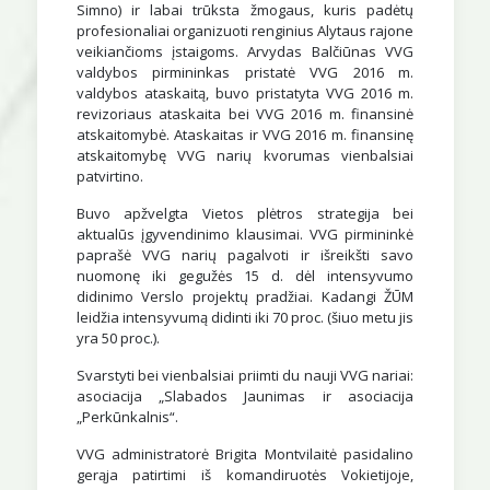
Simno) ir labai trūksta žmogaus, kuris padėtų
profesionaliai organizuoti renginius Alytaus rajone
veikiančioms įstaigoms. Arvydas Balčiūnas VVG
valdybos pirmininkas pristatė VVG 2016 m.
valdybos ataskaitą, buvo pristatyta VVG 2016 m.
revizoriaus ataskaita bei VVG 2016 m. finansinė
atskaitomybė. Ataskaitas ir VVG 2016 m. finansinę
atskaitomybę VVG narių kvorumas vienbalsiai
patvirtino.
Buvo apžvelgta Vietos plėtros strategija bei
aktualūs įgyvendinimo klausimai. VVG pirmininkė
paprašė VVG narių pagalvoti ir išreikšti savo
nuomonę iki gegužės 15 d. dėl intensyvumo
didinimo Verslo projektų pradžiai. Kadangi ŽŪM
leidžia intensyvumą didinti iki 70 proc. (šiuo metu jis
yra 50 proc.).
Svarstyti bei vienbalsiai priimti du nauji VVG nariai:
asociacija „Slabados Jaunimas ir asociacija
„Perkūnkalnis“.
VVG administratorė Brigita Montvilaitė pasidalino
gerąja patirtimi iš komandiruotės Vokietijoje,