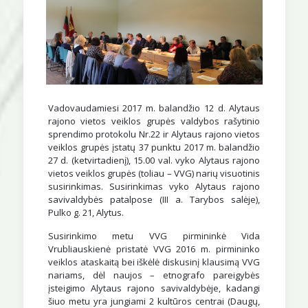
Vadovaudamiesi 2017 m. balandžio 12 d. Alytaus
rajono vietos veiklos grupės valdybos rašytinio
sprendimo protokolu Nr.22 ir Alytaus rajono vietos
veiklos grupės įstatų 37 punktu 2017 m. balandžio
27 d. (ketvirtadienį), 15.00 val. vyko Alytaus rajono
vietos veiklos grupės (toliau – VVG) narių visuotinis
susirinkimas. Susirinkimas vyko Alytaus rajono
savivaldybės patalpose (III a. Tarybos salėje),
Pulko g. 21, Alytus.
Susirinkimo metu VVG pirmininkė Vida
Vrubliauskienė pristatė VVG 2016 m. pirmininko
veiklos ataskaitą bei iškėlė diskusinį klausimą VVG
nariams, dėl naujos – etnografo pareigybės
įsteigimo Alytaus rajono savivaldybėje, kadangi
šiuo metu yra jungiami 2 kultūros centrai (Daugų,