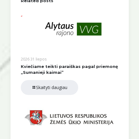
Related posts
2026 31 liepos
Kviečiame teikti paraiškas pagal priemonę
„Sumanieji kaimai”
Skaityti daugiau