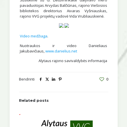
Susitikime su G. Lietuvninkaite dalyvavo mero
pavaduotojas Arvydas Balčiūnas, rajono Viešosios
bibliotekos direktorius Aivaras Vyšniauskas,
rajono VVG projektų vadovė Vida Vrubliauskienė.
Video medžiaga
.
Nuotraukos ir video Danieliaus
Jakubavičiaus,
www.danielius.net
Alytaus rajono savivaldybės informacija
Bendrinti
0
Related posts