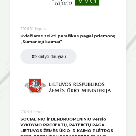
2026 31 liepos
Kviečiame teikti paraiškas pagal priemonę
„Sumanieji kaimai”
Skaityti daugiau
2026 6 liepos
SOCIALINIO ir BENDRUOMENINIO verslo
VYKDYMO PROJEKTŲ, PATEIKTŲ PAGAL
LIETUVOS ŽEMĖS ŪKIO IR KAIMO PLĖTROS