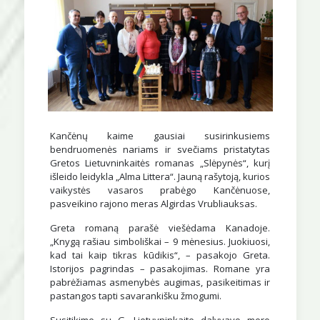
Kančėnų kaime gausiai susirinkusiems
bendruomenės nariams ir svečiams pristatytas
Gretos Lietuvninkaitės romanas „Slėpynės“, kurį
išleido leidykla „Alma Littera“. Jauną rašytoją, kurios
vaikystės vasaros prabėgo Kančėnuose,
pasveikino rajono meras Algirdas Vrubliauksas.
Greta romaną parašė viešėdama Kanadoje.
„Knygą rašiau simboliškai – 9 mėnesius. Juokiuosi,
kad tai kaip tikras kūdikis“, – pasakojo Greta.
Istorijos pagrindas – pasakojimas. Romane yra
pabrėžiamas asmenybės augimas, pasikeitimas ir
pastangos tapti savarankišku žmogumi.