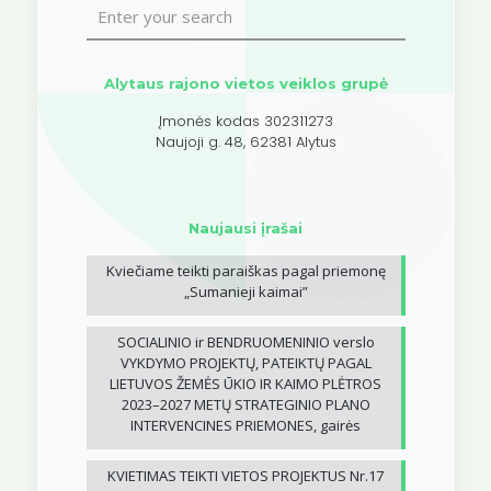
Alytaus rajono vietos veiklos grupė
Įmonės kodas 302311273
Naujoji g. 48, 62381 Alytus
Naujausi įrašai
Kviečiame teikti paraiškas pagal priemonę
„Sumanieji kaimai”
SOCIALINIO ir BENDRUOMENINIO verslo
VYKDYMO PROJEKTŲ, PATEIKTŲ PAGAL
LIETUVOS ŽEMĖS ŪKIO IR KAIMO PLĖTROS
2023–2027 METŲ STRATEGINIO PLANO
INTERVENCINES PRIEMONES, gairės
KVIETIMAS TEIKTI VIETOS PROJEKTUS Nr.17