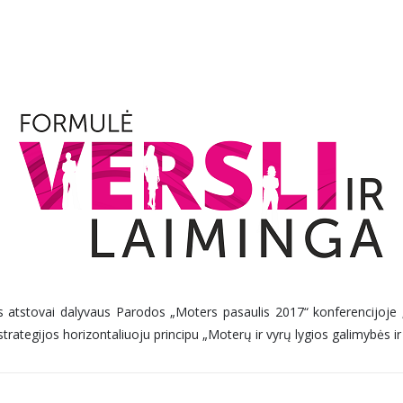
s atstovai dalyvaus Parodos „Moters pasaulis 2017“ konferencijoje „
strategijos horizontaliuoju principu „Moterų ir vyrų lygios galimybės i