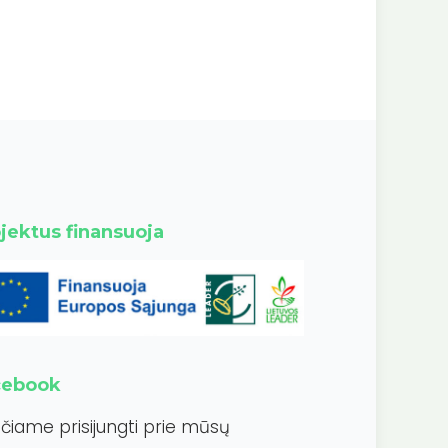
jektus finansuoja
cebook
ečiame prisijungti prie mūsų