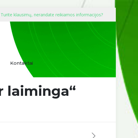
Turite klausimų, nerandate reikiamos informacijos?
Kontaktai
ir laiminga“