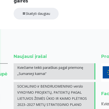
gairės
Skaityti daugiau
Naujausi įrašai
Pro
Kviečiame teikti paraiškas pagal priemonę
rupė
„Sumanieji kaimai”
SOCIALINIO ir BENDRUOMENINIO verslo
VYKDYMO PROJEKTŲ, PATEIKTŲ PAGAL
Fa
LIETUVOS ŽEMĖS ŪKIO IR KAIMO PLĖTROS
Kvi
2023–2027 METŲ STRATEGINIO PLANO