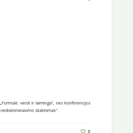
Formulė: versli ir laiminga“, nes konferencijos
r nediskriminavimo skatinimas“.
0