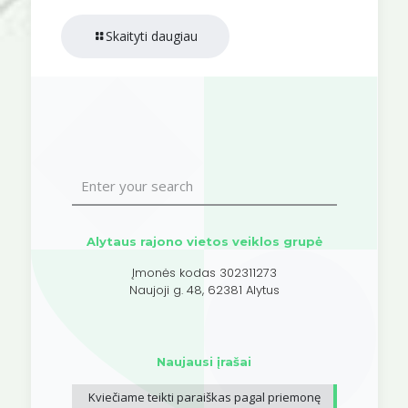
Skaityti daugiau
Alytaus rajono vietos veiklos grupė
Įmonės kodas 302311273
Naujoji g. 48, 62381 Alytus
Naujausi įrašai
Kviečiame teikti paraiškas pagal priemonę