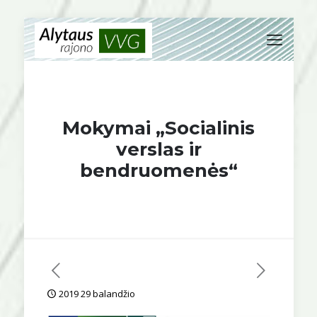
Mokymai „Socialinis
verslas ir
bendruomenės“
2019 29 balandžio