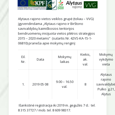
Alytaus rajono vietos veiklos grupė (toliau – VVG)
įgyvendindama „Alytaus rajono ir Birštono
savivaldybių kaimiškosios teritorijos
bendruomenių inicijuota vietos plėtros strategijos
2015 – 2020 metams“ (sutartis Nr. 42VS-KA-15-1-
06810) praneša apie mokymų renginį:
Kiekis,
Mokymų
Eil.
Mokymų
Data
ak.
vykdymo
Nr.
laikas
val.
vieta
Alytaus
rajono
9.00 – 16.50
1.
2019 05 08
8
savivaldybė
val.
Pulko g.21,
Alytus
Išankstinė registracija iki 2019 m. gegužės 7 d.: tel.
8 315 37727 / mob. tel. 8 609 98317.