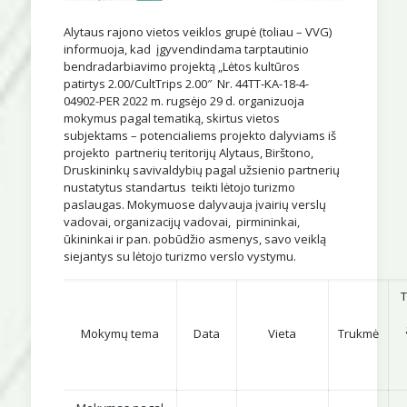
Alytaus rajono vietos veiklos grupė (toliau – VVG)
informuoja, kad įgyvendindama tarptautinio
bendradarbiavimo projektą „Lėtos kultūros
patirtys 2.00/CultTrips 2.00″ Nr. 44TT-KA-18-4-
04902-PER 2022 m. rugsėjo 29 d. organizuoja
mokymus pagal tematiką, skirtus vietos
subjektams – potencialiems projekto dalyviams iš
projekto partnerių teritorijų Alytaus, Birštono,
Druskininkų savivaldybių pagal užsienio partnerių
nustatytus standartus teikti lėtojo turizmo
paslaugas. Mokymuose dalyvauja įvairių verslų
vadovai, organizacijų vadovai, pirmininkai,
ūkininkai ir pan. pobūdžio asmenys, savo veiklą
siejantys su lėtojo turizmo verslo vystymu.
T
Mokymų tema
Data
Vieta
Trukmė