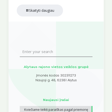
Skaityti daugiau
Alytaus rajono vietos veiklos grupė
Įmonės kodas 302311273
Naujoji g. 48, 62381 Alytus
Naujausi įrašai
Kviečiame teikti paraiškas pagal priemonę