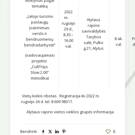
Mokymas pagal
tematiką
2022
„Lėtojo turizmo
m.
Alytaus
paslaugų
rugsėjo
rajono
įvairinimas:
29 d.,
savivaldybės
verslo ir
8.30 –
Tarybos
8 ak.
P
bendruomenių
16.00
salė, Pulko
val.
d
bendradarbystė“
val.
g.21, Alytus
(vadovaujamasi
projekto
„CultTrips
Slow.2.00“
metodika)
Vietų kiekis ribotas. Registracija iki 2022 m.
rugsėjo 26 d. tel. 8 609 98317.
Alytaus rajono vietos veiklos grupės informacija
Bendrinti
0