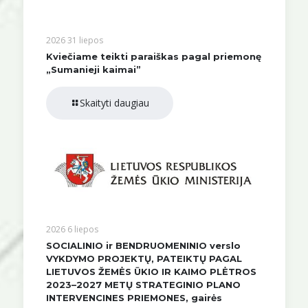
2026 31 liepos
Kviečiame teikti paraiškas pagal priemonę
„Sumanieji kaimai”
Skaityti daugiau
2026 6 liepos
SOCIALINIO ir BENDRUOMENINIO verslo
VYKDYMO PROJEKTŲ, PATEIKTŲ PAGAL
LIETUVOS ŽEMĖS ŪKIO IR KAIMO PLĖTROS
2023–2027 METŲ STRATEGINIO PLANO
INTERVENCINES PRIEMONES, gairės