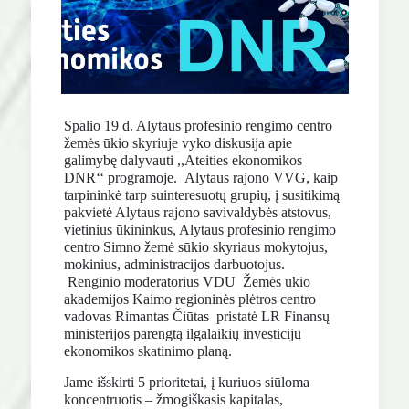
Spalio 19 d. Alytaus profesinio rengimo centro
žemės ūkio skyriuje vyko diskusija apie
galimybę dalyvauti ,,Ateities ekonomikos
DNR‘‘ programoje. Alytaus rajono VVG, kaip
tarpininkė tarp suinteresuotų grupių, į susitikimą
pakvietė Alytaus rajono savivaldybės atstovus,
vietinius ūkininkus, Alytaus profesinio rengimo
centro Simno žemė sūkio skyriaus mokytojus,
mokinius, administracijos darbuotojus.
Renginio moderatorius VDU Žemės ūkio
akademijos Kaimo regioninės plėtros centro
vadovas Rimantas Čiūtas pristatė LR Finansų
ministerijos parengtą ilgalaikių investicijų
ekonomikos skatinimo planą.
Jame išskirti 5 prioritetai, į kuriuos siūloma
koncentruotis – žmogiškasis kapitalas,