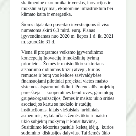
skaitmeninė ekonomika ir verslas, inovacijos ir
moksliniai tyrimai, ekonominė infrastruktūra bei
klimato kaita ir energetika.
Šioms ilgalaikio poveikio investicijoms iš viso
numatoma skirti 6,3 mlrd. eurų. Planas
įgyvendinamas nuo 2020 m. liepos 1 d. iki 2021
m. gruodžio 31 d.
Viena iš programos veiksmo įgyvendinimo
koncepcijų Inovacijų ir mokslinių tyrimų
prioritete – Žemės ir maisto ūkio sektoriaus
atsparumo didinimas krizių atveju, kurios
rėmuose ir būtų vos keliose savivaldybėse
finansuojami pilotiniai projektai vietos maisto
sistemos atsparumui didinti. Potencialūs projektų
pareiškėjai – kooperatinės bendrovės, gamintojų
grupės/organizacijos, žemės ir maisto ūkio srities
asociacijos kartu su mokslo ir studijų
institucijomis, kitais viešaisiais juridiniais
asmenimis, vykdančiais žemės ūkio ir maisto
ūkio subjektų mokymą ir konsultavimą.
Susitikimo lektorius pasiūlė keletą idėjų, kurios
sudomino diskusijos dalyvius. Tai žemės ūkio