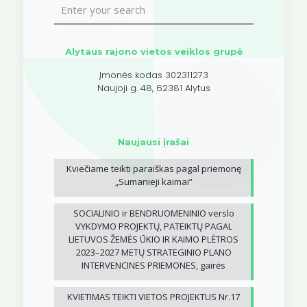
Alytaus rajono vietos veiklos grupė
Įmonės kodas 302311273
Naujoji g. 48, 62381 Alytus
Naujausi įrašai
Kviečiame teikti paraiškas pagal priemonę
„Sumanieji kaimai”
SOCIALINIO ir BENDRUOMENINIO verslo
VYKDYMO PROJEKTŲ, PATEIKTŲ PAGAL
LIETUVOS ŽEMĖS ŪKIO IR KAIMO PLĖTROS
2023–2027 METŲ STRATEGINIO PLANO
INTERVENCINES PRIEMONES, gairės
KVIETIMAS TEIKTI VIETOS PROJEKTUS Nr.17