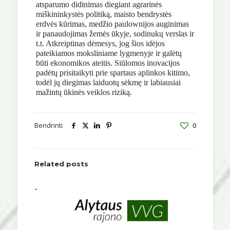
atsparumo didinimas diegiant agrarinės
miškininkystės politiką, maisto bendrystės
erdvės kūrimas, medžio paulownijos auginimas
ir panaudojimas žemės ūkyje, sodinukų verslas ir
t.t. Atkreiptinas dėmesys, jog šios idėjos
pateikiamos moksliniame lygmenyje ir galėtų
būti ekonomikos ateitis. Siūlomos inovacijos
padėtų prisitaikyti prie spartaus aplinkos kitimo,
todėl jų diegimas laiduotų sėkmę ir labiausiai
mažintų ūkinės veiklos riziką.
Bendrinti
0
Related posts