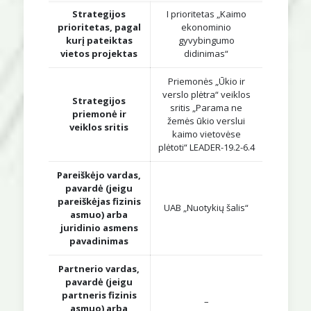
Strategijos
I prioritetas „Kaimo
prioritetas, pagal
ekonominio
kurį pateiktas
gyvybingumo
vietos projektas
didinimas“
Priemonės „Ūkio ir
verslo plėtra“ veiklos
Strategijos
sritis „Parama ne
priemonė ir
žemės ūkio verslui
veiklos sritis
kaimo vietovėse
plėtoti“ LEADER-19.2-6.4
Pareiškėjo vardas,
pavardė (jeigu
pareiškėjas fizinis
UAB „Nuotykių šalis“
asmuo) arba
juridinio asmens
pavadinimas
Partnerio vardas,
pavardė (jeigu
partneris fizinis
–
asmuo) arba