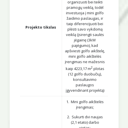
organizuoti bei teikti
pramogų veiklą, todėl
investuoja į mini golfo
žaidimo paslaugas, ir
taip diferencijuoti bei
Projekto tikslas
plėsti savo vykdomą
veiklą (įsirengti saulės
jėgainę (3kW
pajėgumo), kad
apšviesti golfo aikštelę,
mini golfo aikštelės
įrengimas ne mažesnis
2
kaip 4223,17 m
plotas
(12 golfo duobučių),
konsultavimo
paslaugos
įgyvendinant projektą)
1. Mini golfo aikštelės
įrengimas;
2. Sukurti dvi naujas
(2,1 etato) darbo
vietas: