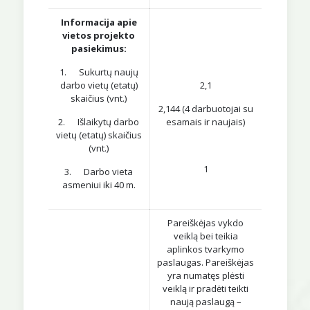
Informacija apie
vietos projekto
pasiekimus:
1. Sukurtų naujų
darbo vietų (etatų)
2,1
skaičius (vnt.)
2,144 (4 darbuotojai su
2. Išlaikytų darbo
esamais ir naujais)
vietų (etatų) skaičius
(vnt.)
1
3. Darbo vieta
asmeniui iki 40 m.
Pareiškėjas vykdo
veiklą bei teikia
aplinkos tvarkymo
paslaugas. Pareiškėjas
yra numatęs plėsti
veiklą ir pradėti teikti
naują paslaugą –