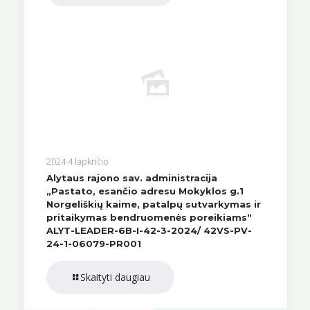
2024 4 lapkričio
Alytaus rajono sav. administracija
„Pastato, esančio adresu Mokyklos g.1
Norgeliškių kaime, patalpų sutvarkymas ir
pritaikymas bendruomenės poreikiams“
ALYT-LEADER-6B-I-42-3-2024/ 42VS-PV-
24-1-06079-PR001
Skaityti daugiau