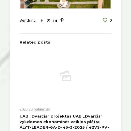
Bendrinti
0
Related posts
2025 28 balandžio
UAB „Dvarčis“ projektas UAB „Dvarčis“
vykdomos ekonominės veiklos plėtra
ALYT-LEADER-6A-D-43-3-2025 / 42VS-PV-