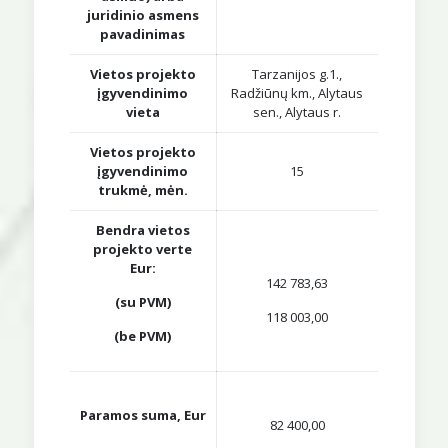
juridinio asmens
pavadinimas
Vietos projekto
Tarzanijos g.1.,
įgyvendinimo
Radžiūnų km., Alytaus
vieta
sen., Alytaus r.
Vietos projekto
įgyvendinimo
15
trukmė, mėn.
Bendra vietos
projekto verte
Eur:
142 783,63
(su PVM)
118 003,00
(be PVM)
Paramos suma, Eur
82 400,00