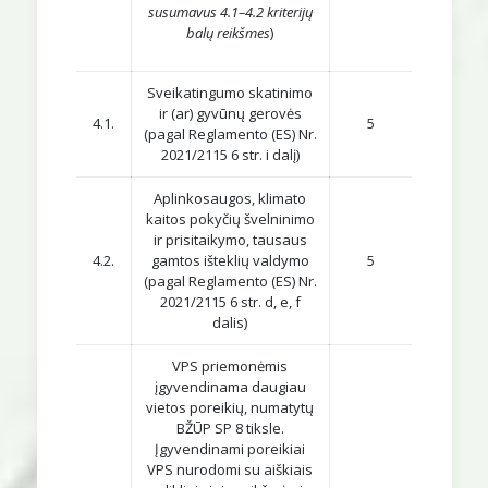
susumavus 4.1–4.2 kriterijų
balų reikšmes
)
Sveikatingumo skatinimo
ir (ar) gyvūnų gerovės
4.1.
5
(pagal Reglamento (ES) Nr.
2021/2115 6 str. i dalį)
Aplinkosaugos, klimato
kaitos pokyčių švelninimo
ir prisitaikymo, tausaus
4.2.
gamtos išteklių valdymo
5
(pagal Reglamento (ES) Nr.
2021/2115 6 str. d, e, f
dalis)
VPS priemonėmis
įgyvendinama daugiau
vietos poreikių, numatytų
BŽŪP SP 8 tiksle.
Įgyvendinami poreikiai
VPS nurodomi su aiškiais