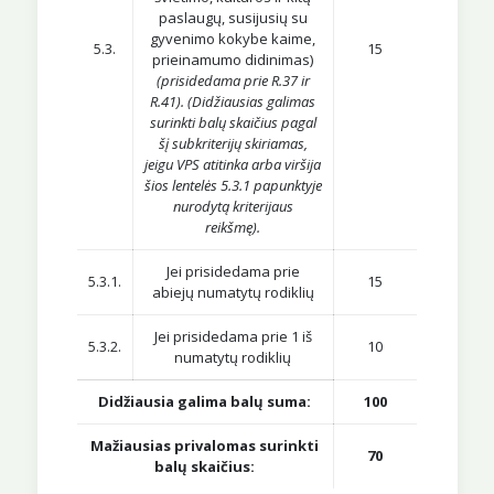
paslaugų, susijusių su
gyvenimo kokybe kaime,
5.3.
15
prieinamumo didinimas)
(prisidedama prie R.37 ir
R.41). (Didžiausias galimas
surinkti balų skaičius pagal
šį subkriterijų skiriamas,
jeigu VPS atitinka arba viršija
šios lentelės 5.3.1 papunktyje
nurodytą kriterijaus
reikšmę).
Jei prisidedama prie
5.3.1.
15
abiejų numatytų rodiklių
Jei prisidedama prie 1 iš
5.3.2.
10
numatytų rodiklių
Didžiausia galima balų suma:
100
Mažiausias privalomas surinkti
70
balų skaičius: