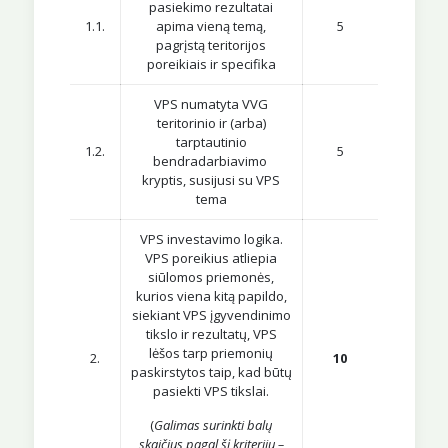
pasiekimo rezultatai
1.1.
apima vieną temą,
5
pagrįstą teritorijos
poreikiais ir specifika
VPS numatyta VVG
teritorinio ir (arba)
tarptautinio
1.2.
5
bendradarbiavimo
kryptis, susijusi su VPS
tema
VPS investavimo logika.
VPS poreikius atliepia
siūlomos priemonės,
kurios viena kitą papildo,
siekiant VPS įgyvendinimo
tikslo ir rezultatų, VPS
lėšos tarp priemonių
2.
10
paskirstytos taip, kad būtų
pasiekti VPS tikslai.
(
Galimas surinkti balų
skaičius pagal šį kriterijų –