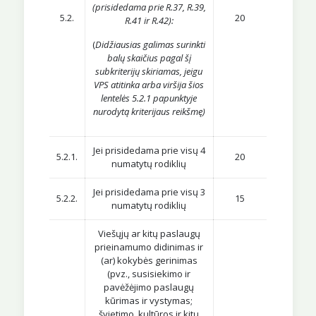
(prisidedama prie R.37, R.39,
5.2.
20
R.41 ir R.42):
(
Didžiausias galimas surinkti
balų skaičius pagal šį
subkriterijų skiriamas, jeigu
VPS atitinka arba viršija šios
lentelės 5.2.1 papunktyje
nurodytą kriterijaus reikšmę)
Jei prisidedama prie visų 4
5.2.1.
20
numatytų rodiklių
Jei prisidedama prie visų 3
5.2.2.
15
numatytų rodiklių
Viešųjų ar kitų paslaugų
prieinamumo didinimas ir
(ar) kokybės gerinimas
(pvz., susisiekimo ir
pavėžėjimo paslaugų
kūrimas ir vystymas;
švietimo, kultūros ir kitų