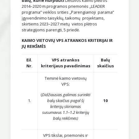
balų, kurie nurpduti
Lietuvos kaimo plėtros
2014–2020 m.programos priemonės „LEADER
programa“ veiklos srities „Parengiamoji parama“
įgyvendinimo taisyklių, taikomų projektams,
skirtiems 2023–2027 metų vietos plėtros
strategijoms parengti, 5 priedė.
KAIMO VIETOVIŲ VPS ATRANKOS KRITERIJAI IR
JŲ REIKŠMĖS
Eil.
VPS atrankos
Balų
Nr.
kriterijaus pavadinimas
skaičius
Teminė kaimo vietovių
VPS:
(
Didžiausias galimas surinkti
1.
balų skaičius pagal šį
10
kriterijų skiriamas
susumavus 1.1–1.2 kriterijų
balų reikšmes)
VPS tikslai, priemonės ir