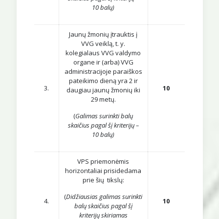
10 balų)
Jaunų žmonių įtrauktis į
VVG veiklą, t. y.
kolegialaus VVG valdymo
organe ir (arba) VVG
administracijoje paraiškos
pateikimo dieną yra 2 ir
3.
10
daugiau jaunų žmonių iki
29 metų.
(
Galimas surinkti balų
skaičius pagal šį kriterijų –
10 balų)
VPS priemonėmis
horizontaliai prisidedama
prie šių tikslų:
(
Didžiausias galimas surinkti
4.
10
balų skaičius pagal šį
kriterijų skiriamas