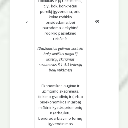
rodikliais ir jų reikšmėmis,
t. y., kokį konkrečiai
poreikį įgyvendina, prie
kokio rodiklio
5.
60
prisidedama, bei
nurodoma kiekybinė
rodiklio pasiekimo
reikšmė:
(Didžiausias galimas surinkti
balų skaičius pagal šį
kriterijų skiriamas
susumavus 5.1–5.3 kriterijų
balų reikšmes
)
Ekonomikos augimo ir
užimtumo skatinimas,
tiekimo grandinių ir (arba)
bioekonomikos ir (arba)
miškininkystės priemonių
ir (arba) kitų
bendradarbiavimo formų
įgyvendinimas