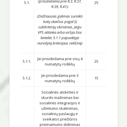
(prisidedama prie R.3, R.37,
5.1.
25
R.39, R.41):
(Didžiausias galimas surinkti
balų skaičius pagal šį
subkriterijų skiriamas, jeigu
VPS atitinka arba viršija šios
lentelės 5.1.1 papunktyje
nurodytą kriterijaus reikšmę)
Jei prisidedama prie visų 4
5.1.1.
25
numatytų rodiklių
Jei prisidedama prie 3
5.1.2.
15
numatytų rodiklių
Socialinės atskirties ir
skurdo mažinimas bei
socialinės integracijos ir
užimtumo skatinimas,
socialinių paslaugų ir
sveikatos priežiūros
prieinamumo didinimas