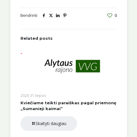
Bendrinti
0
Related posts
2026 31 liepos
Kviečiame teikti paraiškas pagal priemonę
„Sumanieji kaimai”
Skaityti daugiau