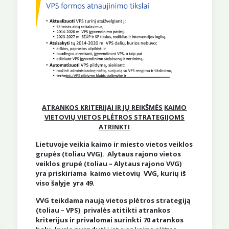
ATRANKOS KRITERIJAI IR JŲ REIKŠMĖS
KAIMO
VIETOVIŲ VIETOS PLĖTROS STRATEGIJOMS
ATRINKTI
Lietuvoje veikia kaimo ir miesto vietos veiklos
grupės (toliau VVG). Alytaus rajono vietos
veiklos grupė (toliau – Alytaus rajono VVG)
yra priskiriama kaimo vietovių VVG, kurių iš
viso šalyje yra 49.
VVG teikdama naują vietos plėtros strategiją
(toliau – VPS) privalės atitikti atrankos
kriterijus ir privalomai surinkti 70 atrankos