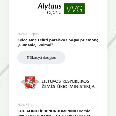
2026 31 liepos
Kviečiame teikti paraiškas pagal priemonę
„Sumanieji kaimai”
Skaityti daugiau
2026 6 liepos
SOCIALINIO ir BENDRUOMENINIO verslo
VYKDYMO PROJEKTŲ, PATEIKTŲ PAGAL