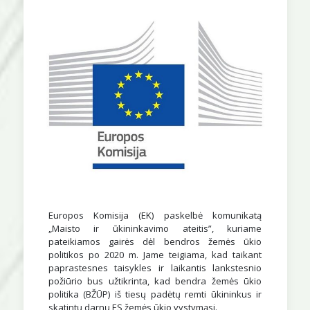
Europos Komisija (EK) paskelbė komunikatą
„Maisto ir ūkininkavimo ateitis”, kuriame
pateikiamos gairės dėl bendros žemės ūkio
politikos po 2020 m. Jame teigiama, kad taikant
paprastesnes taisykles ir laikantis lankstesnio
požiūrio bus užtikrinta, kad bendra žemės ūkio
politika (BŽŪP) iš tiesų padėtų remti ūkininkus ir
skatintų darnų ES žemės ūkio vystymąsi.