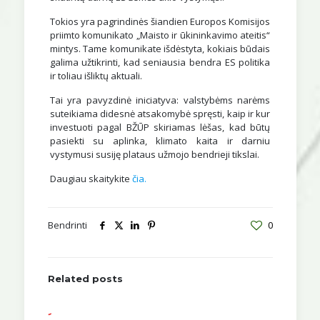
Tokios yra pagrindinės šiandien Europos Komisijos
priimto komunikato „Maisto ir ūkininkavimo ateitis“
mintys. Tame komunikate išdėstyta, kokiais būdais
galima užtikrinti, kad seniausia bendra ES politika
ir toliau išliktų aktuali.
Tai yra pavyzdinė iniciatyva: valstybėms narėms
suteikiama didesnė atsakomybė spręsti, kaip ir kur
investuoti pagal BŽŪP skiriamas lėšas, kad būtų
pasiekti su aplinka, klimato kaita ir darniu
vystymusi susiję plataus užmojo bendrieji tikslai.
Daugiau skaitykite
čia.
Bendrinti
0
Related posts