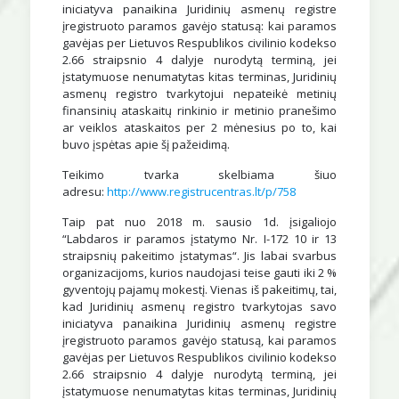
iniciatyva panaikina Juridinių asmenų registre
įregistruoto paramos gavėjo statusą: kai paramos
gavėjas per Lietuvos Respublikos civilinio kodekso
2.66 straipsnio 4 dalyje nurodytą terminą, jei
įstatymuose nenumatytas kitas terminas, Juridinių
asmenų registro tvarkytojui nepateikė metinių
finansinių ataskaitų rinkinio ir metinio pranešimo
ar veiklos ataskaitos per 2 mėnesius po to, kai
buvo įspėtas apie šį pažeidimą.
Teikimo tvarka skelbiama šiuo
adresu:
http://www.registrucentras.lt/p/758
Taip pat nuo 2018 m. sausio 1d. įsigaliojo
“Labdaros ir paramos įstatymo Nr. I-172 10 ir 13
straipsnių pakeitimo įstatymas“. Jis labai svarbus
organizacijoms, kurios naudojasi teise gauti iki 2 %
gyventojų pajamų mokestį. Vienas iš pakeitimų, tai,
kad Juridinių asmenų registro tvarkytojas savo
iniciatyva panaikina Juridinių asmenų registre
įregistruoto paramos gavėjo statusą, kai paramos
gavėjas per Lietuvos Respublikos civilinio kodekso
2.66 straipsnio 4 dalyje nurodytą terminą, jei
įstatymuose nenumatytas kitas terminas, Juridinių