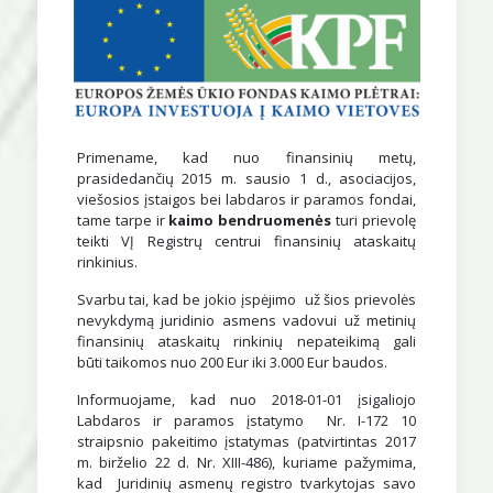
Primename, kad nuo finansinių metų,
prasidedančių 2015 m. sausio 1 d., asociacijos,
viešosios įstaigos bei labdaros ir paramos fondai,
tame tarpe ir
kaimo bendruomenės
turi prievolę
teikti VĮ Registrų centrui finansinių ataskaitų
rinkinius.
Svarbu tai, kad be jokio įspėjimo už šios prievolės
nevykdymą juridinio asmens vadovui už metinių
finansinių ataskaitų rinkinių nepateikimą gali
būti taikomos nuo 200 Eur iki 3.000 Eur baudos.
Informuojame, kad nuo 2018-01-01 įsigaliojo
Labdaros ir paramos įstatymo Nr. I-172 10
straipsnio pakeitimo įstatymas (patvirtintas 2017
m. birželio 22 d. Nr. XIII-486), kuriame pažymima,
kad Juridinių asmenų registro tvarkytojas savo