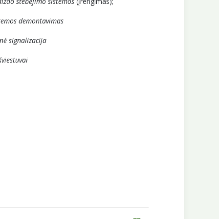
vaizdo stebėjimo sistemos
(įrengimas);
stemos demontavimas
nė signalizacija
šviestuvai