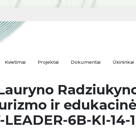
Kvietimai
Projektai
Dokumentai
Ūkininkai
Lauryno Radziukyn
turizmo ir edukacin
-LEADER-6B-KI-14-1