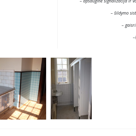
–
apsauginė signalizacija ir 
–
šildymo si
–
gaisri
–