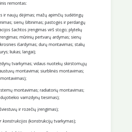
linis remontas:
s ir naujų dėjimas; mažų apimčių sudėtingų
inimas; sienų šiltinimas; pastogės ir perdangų
iacijos šachtos įrengimas virš stogo; plytelių
rengimas; mūrinių pertvarų ardymas; sienų
; krosnies išardymas; durų montavimas; stalių
urys; liukas; langai);
dynų tvarkymas; vidaus nuotekų skirstomųjų
austuvų montavimai; siurblinės montavimas;
 montavimas);
ų sistemų montavimas; radiatorių montavimas;
r dujotiekio vamzdynų tiesimas);
šviestuvų ir rozečių įrengimas);
r konstrukcijos
(konstrukcijų tvarkymas);