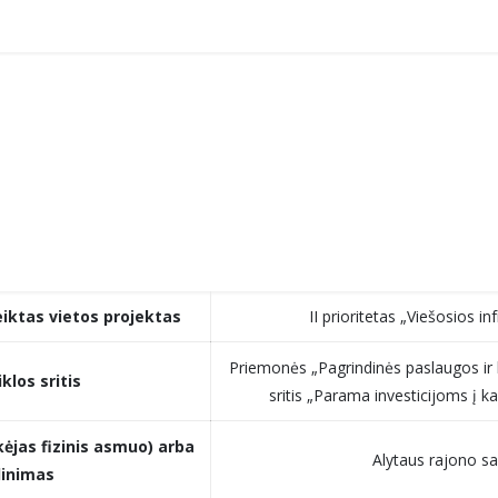
eiktas vietos projektas
II prioritetas „Viešosios i
Priemonės „Pagrindinės paslaugos ir 
klos sritis
sritis „Parama investicijoms į 
kėjas fizinis asmuo) arba
Alytaus rajono sa
dinimas