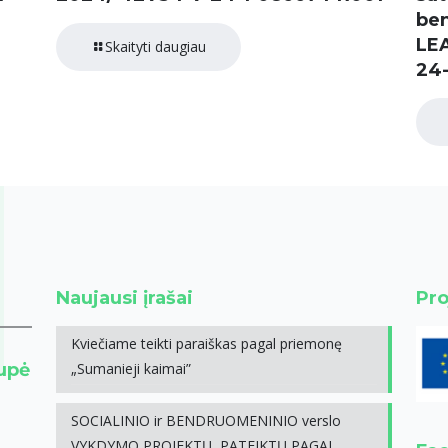
be
LE
Skaityti daugiau
24
Naujausi įrašai
Pro
Kviečiame teikti paraiškas pagal priemonę
rupė
„Sumanieji kaimai”
SOCIALINIO ir BENDRUOMENINIO verslo
VYKDYMO PROJEKTŲ, PATEIKTŲ PAGAL