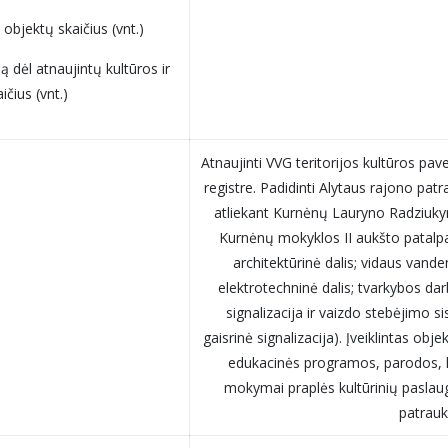
objektų skaičius (vnt.)
 dėl atnaujintų kultūros ir
čius (vnt.)
Atnaujinti VVG teritorijos kultūros pav
registre. Padidinti Alytaus rajono pa
atliekant Kurnėnų Lauryno Radziuky
Kurnėnų mokyklos II aukšto patalp
architektūrinė dalis; vidaus vande
elektrotechninė dalis; tvarkybos dar
signalizacija ir vaizdo stebėjimo
gaisrinė signalizacija). Įveiklintas obje
edukacinės programos, parodos, ko
mokymai praplės kultūrinių paslaugų
patrauk