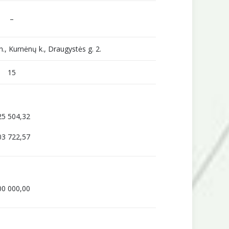
–
n., Kurnėnų k., Draugystės g. 2.
15
25 504,32
03 722,57
00 000,00