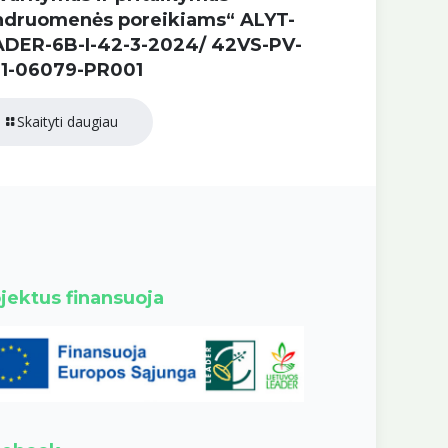
ndruomenės poreikiams“ ALYT-
ADER-6B-I-42-3-2024/ 42VS-PV-
-1-06079-PR001
Skaityti daugiau
jektus finansuoja