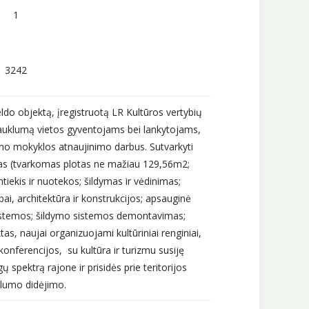
1
3242
eldo objektą, įregistruotą LR Kultūros vertybių
trauklumą vietos gyventojams bei lankytojams,
no mokyklos atnaujinimo darbus. Sutvarkyti
as (tvarkomas plotas ne mažiau 129,56m2;
ntiekis ir nuotekos; šildymas ir vėdinimas;
bai, architektūra ir konstrukcijos; apsauginė
 sistemos; šildymo sistemos demontavimas;
ktas, naujai organizuojami kultūriniai renginiai,
nferencijos, su kultūra ir turizmu susiję
 spektrą rajone ir prisidės prie teritorijos
lumo didėjimo.