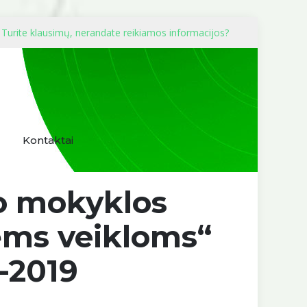
Turite klausimų, nerandate reikiamos informacijos?
Kontaktai
o mokyklos
ėms veikloms“
-2019