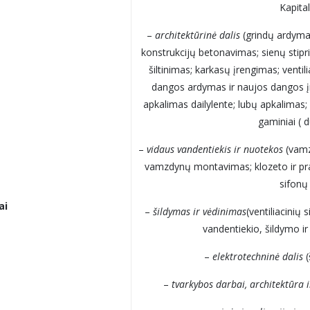
Kapita
–
architektūrinė dalis
(grindų ardyma
konstrukcijų betonavimas; sienų stipr
šiltinimas; karkasų įrengimas; ventil
dangos ardymas ir naujos dangos į
apkalimas dailylente; lubų apkalimas
gaminiai ( d
–
vidaus vandentiekis ir nuotekos
(vamz
vamzdynų montavimas; klozeto ir pr
sifonų
ai
–
šildymas ir vėdinimas
(ventiliacini
vandentiekio, šildymo i
–
elektrotechninė dalis
(
–
tvarkybos darbai, architektūra i