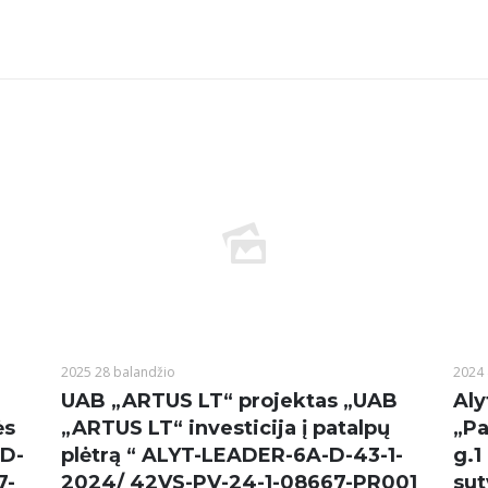
2025 28 balandžio
2024 
UAB „ARTUS LT“ projektas „UAB
Aly
ės
„ARTUS LT“ investicija į patalpų
„Pa
-D-
plėtrą “ ALYT-LEADER-6A-D-43-1-
g.1
7-
2024/ 42VS-PV-24-1-08667-PR001
sut