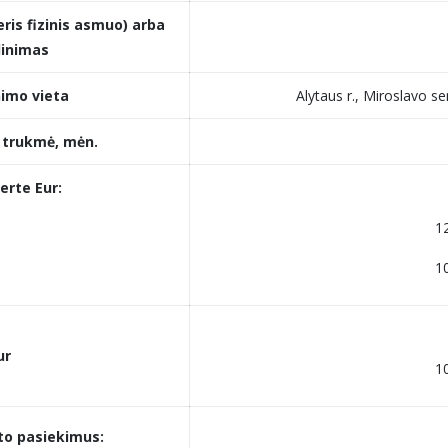
ris fizinis asmuo) arba
dinimas
nimo vieta
Alytaus r., Miroslavo se
 trukmė, mėn.
erte Eur:
1
1
ur
1
kto pasiekimus: