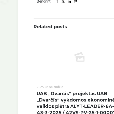
Bendrinti
Related posts
2025 28 balandžio
UAB „Dvarčis“ projektas UAB
„Dvarčis“ vykdomos ekonomin
veiklos plėtra ALYT-LEADER-6A
43-3-2025 / 42VS-PV-25-1-0000