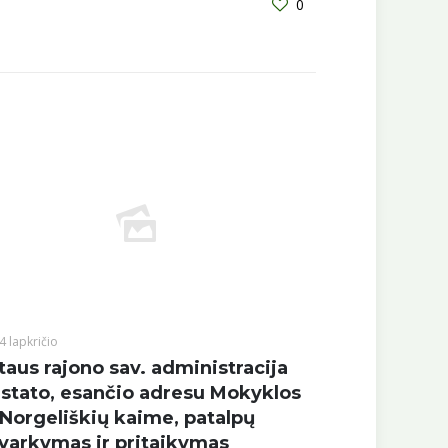
0
4 lapkričio
taus rajono sav. administracija
stato, esančio adresu Mokyklos
 Norgeliškių kaime, patalpų
varkymas ir pritaikymas