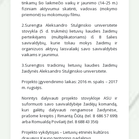
tinkamų šio laikmečio vaikų ir jaunimo (14–25 m.)
fiziniam aktyvumui skatinti, vadovas (mokymo
priemonė) su mokomuoju filmu.
2.Surengta Aleksandro Stulginskio universitete
stovykla (5 d. trukmės) lietuvių liaudies žaidimų
perteikėjams (multiplikatoriams) iš 8 šalies
savivaldybių, kurie toliau mokys žaidimų ir
organizuos aktyvų laisvalaikį savo savivaldybės
vaikams ir jaunimui.
3.Surengtos tradicinių lietuvių liaudies žaidimų
žaidynės Aleksandro Stulginskio universitete.
Projekto įgyvendinimo laikas: 2016 m. spalis – 2017
m. rugsėjis.
Norintys dalyvauti projekto stovykloje ASU ir
suformuoti savo savivaldybėje žaidėjų komandą,
kuri galėtų dalyvauti rengiamose žaidynėse,
prašome kreiptis į Rimantą Čiūtą (tel. 8 686 57 699)
arba Romualdą Povilaitį (tel. 8 688 43 356)
Projekto vykdytojas – Lietuvių etninės kultūros
draugijos Kauno teritorinis padalinys.