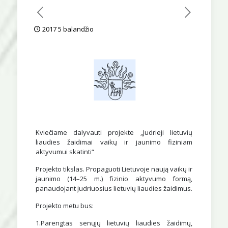
2017 5 balandžio
Kviečiame dalyvauti projekte „Judrieji lietuvių
liaudies žaidimai vaikų ir jaunimo fiziniam
aktyvumui skatinti“
Projekto tikslas. Propaguoti Lietuvoje naują vaikų ir
jaunimo (14–25 m.) fizinio aktyvumo formą,
panaudojant judriuosius lietuvių liaudies žaidimus.
Projekto metu bus:
1.Parengtas senųjų lietuvių liaudies žaidimų,