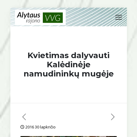
Kvietimas dalyvauti
Kalėdinėje
namudininkų mugėje
2016 30 lapkričio