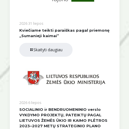
2026 31 liepos
Kviečiame teikti paraiškas pagal priemonę
„Sumanieji kaimai”
Skaityti daugiau
2026 6 liepos
SOCIALINIO ir BENDRUOMENINIO verslo
VYKDYMO PROJEKTŲ, PATEIKTŲ PAGAL
LIETUVOS ŽEMĖS ŪKIO IR KAIMO PLĖTROS
2023–2027 METŲ STRATEGINIO PLANO