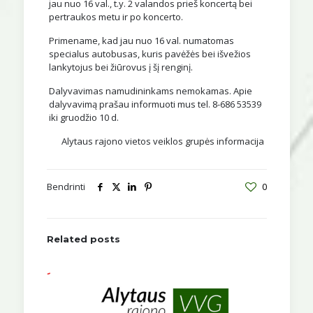
jau nuo 16 val., t.y. 2 valandos prieš koncertą bei
pertraukos metu ir po koncerto.
Primename, kad jau nuo 16 val. numatomas
specialus autobusas, kuris pavėžės bei išvežios
lankytojus bei žiūrovus į šį renginį.
Dalyvavimas namudininkams nemokamas. Apie
dalyvavimą prašau informuoti mus tel. 8-686 53539
iki gruodžio 10 d.
Alytaus rajono vietos veiklos grupės informacija
Bendrinti
0
Related posts