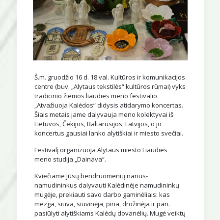
Š.m. gruodžio 16 d. 18 val. Kultūros ir komunikacijos
centre (buv. „Alytaus tekstilės“ kultūros rūmai) vyks
tradicinio žiemos liaudies meno festivalio
„Atvažiuoja Kalėdos“ didysis atidarymo koncertas.
Šiais metais jame dalyvauja meno kolektyvai iš
Lietuvos, Čekijos, Baltarusijos, Latvijos, o jo
koncertus gausiai lanko alytiškiai ir miesto svečiai.
Festivalį organizuoja Alytaus miesto Liaudies
meno studija „Dainava“.
Kviečiame Jūsų bendruomenių narius-
namudininkus dalyvauti Kalėdinėje namudininkų
mugėje, prekiauti savo darbo gaminėliais: kas
mezga, siuva, siuvinėja, pina, drožinėja ir pan.
pasiūlyti alytiškiams Kalėdų dovanėlių. Mugė veiktų