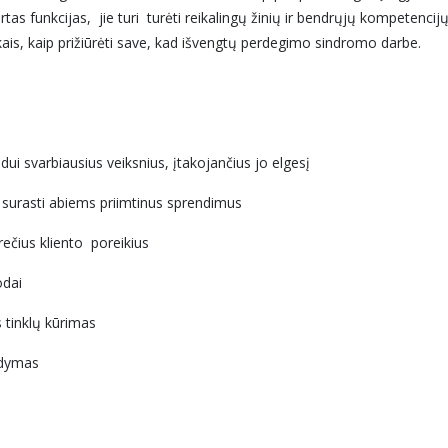
skirtas funkcijas, jie turi turėti reikalingų žinių ir bendrųjų kompetencij
ikais, kaip prižiūrėti save, kad išvengtų perdegimo sindromo darbe.
idui svarbiausius veiksnius, įtakojančius jo elgesį
ir surasti abiems priimtinus sprendimus
ečius kliento poreikius
odai
s tinklų kūrimas
ldymas