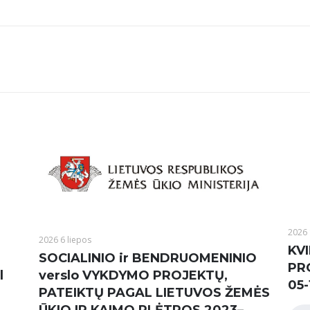
2026 
2026 6 liepos
KVI
SOCIALINIO ir BENDRUOMENINIO
PR
l
verslo VYKDYMO PROJEKTŲ,
05-
PATEIKTŲ PAGAL LIETUVOS ŽEMĖS