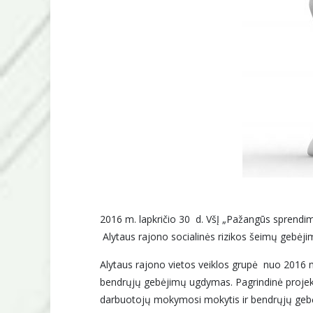
2016 m. lapkričio 30 d. VšĮ „Pažangūs sprendim
Alytaus rajono socialinės rizikos šeimų gebėjim
Alytaus rajono vietos veiklos grupė nuo 2016 
bendrųjų gebėjimų ugdymas. Pagrindinė projekt
darbuotojų mokymosi mokytis ir bendrųjų gebėj