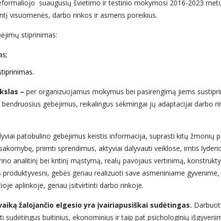
a „Neformaliojo suaugusių švietimo ir testinio mokymosi 2016-2023 metų 
antį visuomenės, darbo rinkos ir asmens poreikius.
ėjimų stiprinimas:
as;
tiprinimas.
kslas –
per organizuojamus mokymus bei pasirengimą jiems sustiprint
ndruosius gebėjimus, reikalingus sėkmingai jų adaptacijai darbo ri
i patobulino gebėjimus keistis informacija, suprasti kitų žmonių por
komybę, priimti sprendimus, aktyviai dalyvauti veiklose, imtis lyderio v
prino analitinį bei kritinį mąstymą, realų pavojaus vertinimą, konstr
 produktyvesni, gebės geriau realizuoti save asmeniniame gyvenime, pr
e aplinkoje, geriau įsitvirtinti darbo rinkoje.
vaiką žalojančio elgesio yra įvairiapusiškai sudėtingas.
Darbuoto
sti sudėtingus buitinius, ekonominius ir taip pat psichologinių išgyven