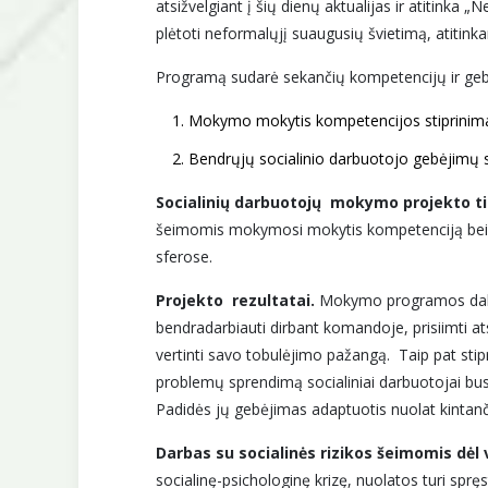
atsižvelgiant į šių dienų aktualijas ir atitink
plėtoti neformalųjį suaugusių švietimą, atitink
Programą sudarė sekančių kompetencijų ir geb
Mokymo mokytis kompetencijos stiprinim
Bendrųjų socialinio darbuotojo gebėjimų s
Socialinių darbuotojų mokymo projekto ti
šeimomis mokymosi mokytis kompetenciją bei be
sferose.
Projekto rezultatai.
Mokymo programos dalyvia
bendradarbiauti dirbant komandoje, prisiimti atsa
vertinti savo tobulėjimo pažangą. Taip pat sti
problemų sprendimą socialiniai darbuotojai bus
Padidės jų gebėjimas adaptuotis nuolat kintančioj
Darbas su socialinės rizikos šeimomis dėl 
socialinę-psichologinę krizę, nuolatos turi sprę