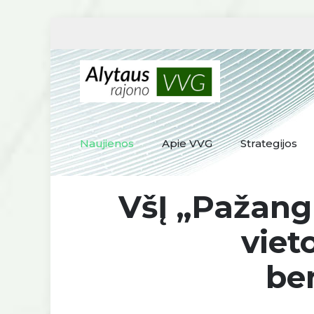
Naujienos
Apie VVG
Strategijos
VšĮ „Pažang
viet
be