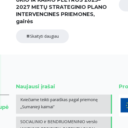
ŪKIO IR KAIMO PLĖTROS 2023–
2027 METŲ STRATEGINIO PLANO
INTERVENCINES PRIEMONES,
gairės
Skaityti daugiau
Naujausi įrašai
Pro
Kviečiame teikti paraiškas pagal priemonę
rupė
„Sumanieji kaimai”
SOCIALINIO ir BENDRUOMENINIO verslo