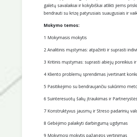
galėtų savalaikiai ir kokybiškai atlikti jiems pri
bendrauti su krizę patyrusiais suaugusiais ir va
Mokymo temos:
1 Mokymasis mokytis
2 Analitinis mąstymas: atpažinti ir suprasti indiv
3 Kritinis mąstymas: suprasti abiejų poreikius 
4 Kliento problemų sprendimas įvertinant konkr
5 Pasitikėjimo su bendraujančiu sukūrimo met
6 Suinteresuotų šalių įtraukimas ir Partnerystė
7 Konstruktyvus jausmų ir Streso padarinių va
8 Gebėjimo palaikyti darbingumą ugdymas
9 Mokymosi mokytis pažangos vertinimas