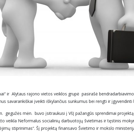
ai“ ir Alytaus rajono vietos veiklos grupė pasirašė bendradarbiavimo 
us savarankiškai įveikti iškylančius sunkumus bei rengti ir įgyvendint
m. gegužės mėn. buvo įsitraukusi į VšĮ pažangūs sprendimai projektą
o veikla Neformalus socialinių darbuotojų švietimas ir tęstinis mok
imų stiprinimas“. Šį projektą finansavo Švietimo ir mokslo ministe