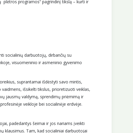
plėtros programos“ pagrindinį tikslą – kurti ir
i socialinių darbuotojų, dirbančių su
nkoje, visuomeninio ir asmeninio gyvenimo
eikius, suprantamai išdėstyti savo mintis,
aidmens, išsikelti tikslus, prioretizuoti veiklas,
uktyvų jausmų valdymą, sprendimų priėmimą ir
ofesinėje veikloje bei socialinėje erdvėje.
jai, padedantys šeimai ir jos nariams įveikti
imų klausimus. Tam, kad socialiniai darbuotojai