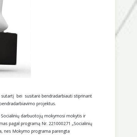
sutartį bei susitarė bendradarbiauti stiprinant
i bendradarbiavimo projektus.
 Socialinių darbuotojų mokymosi mokytis ir
ymas pagal programą Nr. 221000271 „Socialinių
rija, nes Mokymo programa parengta