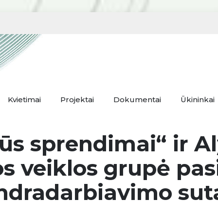
Kvietimai
Projektai
Dokumentai
Ūkininkai
ūs sprendimai“ ir Al
os veiklos grupė pas
ndradarbiavimo suta