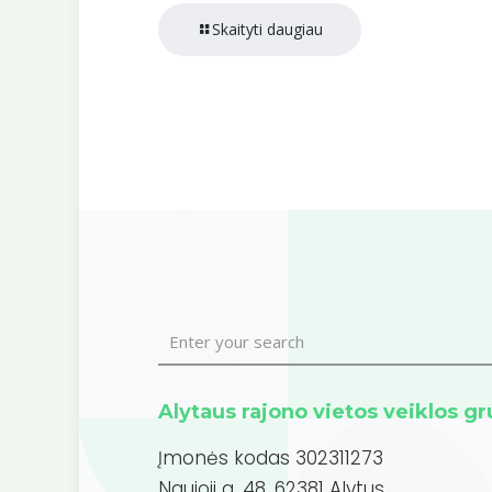
Skaityti daugiau
Alytaus rajono vietos veiklos g
Įmonės kodas 302311273
Naujoji g. 48, 62381 Alytus