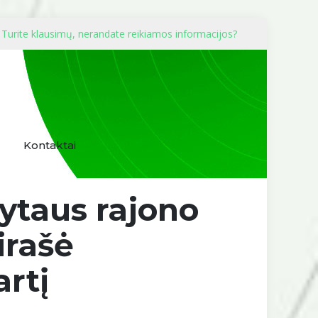
Turite klausimų, nerandate reikiamos informacijos?
Kontaktai
ytaus rajono
irašė
rtį