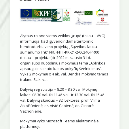
Alytaus rajono vietos veiklos grupė (toliau – VVG)
informuoja, kad įgyvendindama teritorinio
bendradarbiavimo projektą „Sąveikos lauku –
sumanumo link“ NR. 44TT-KK-21-2-06246-PR00
(toliau – projektas) ir 2022 m. sausio 31 d.
organizuos nuotolinius mokymus tema „Aplinkos
apsauga ir klimato kaitos pokyčių švelninimas“.
Vyks 2 mokymai x 4 ak. val. Bendra mokymo temos
trukme 8 ak. val.
Dalyvių registracija – 8.20 – 8.30 val. Mokymų
laikas: 08.30 val. iki 11.45 val. ir 12.30 val. iki 15.45
val. Dalyvių skaičius – 32. Lektorės: prof. Vilma
Atkočiūnienė, dr. Aistė Čapienė, dr. Gintarė
Vaznonienė.
Mokymai vyks Microsoft Teams elektroninėje
platformoje.