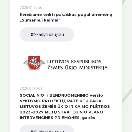
2026 31 liepos
Kviečiame teikti paraiškas pagal priemonę
„Sumanieji kaimai”
Skaityti daugiau
2026 6 liepos
SOCIALINIO ir BENDRUOMENINIO verslo
VYKDYMO PROJEKTŲ, PATEIKTŲ PAGAL
LIETUVOS ŽEMĖS ŪKIO IR KAIMO PLĖTROS
2023–2027 METŲ STRATEGINIO PLANO
INTERVENCINES PRIEMONES, gairės
Skaityti daugiau