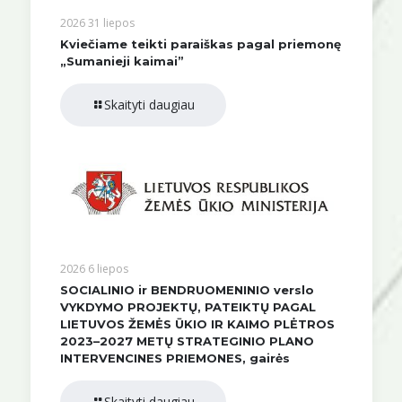
2026 31 liepos
Kviečiame teikti paraiškas pagal priemonę
„Sumanieji kaimai”
Skaityti daugiau
2026 6 liepos
SOCIALINIO ir BENDRUOMENINIO verslo
VYKDYMO PROJEKTŲ, PATEIKTŲ PAGAL
LIETUVOS ŽEMĖS ŪKIO IR KAIMO PLĖTROS
2023–2027 METŲ STRATEGINIO PLANO
INTERVENCINES PRIEMONES, gairės
Skaityti daugiau